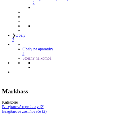
2
❯
Obaly
2
Obaly na aparatúry
2
Stojany na kombá
Markbass
Kategórie
Basgitarové reproboxy (2)
Basgitarové zosilňovače (2)