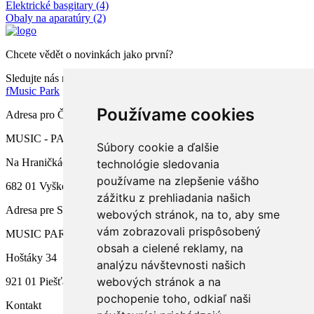
Elektrické basgitary (4)
Obaly na aparatúry (2)
Chcete vědět o novinkách jako první?
Sledujte nás na facebooku
f
Music Park
Používame cookies
Adresa pro ČR
MUSIC - PARK.CZ s.r.o.
Súbory cookie a ďalšie
Na Hraničkách 791/34a
technológie sledovania
používame na zlepšenie vášho
682 01 Vyškov
zážitku z prehliadania našich
Adresa pre SR
webových stránok, na to, aby sme
vám zobrazovali prispôsobený
MUSIC PARK, s.r.o.
obsah a cielené reklamy, na
Hoštáky 34
analýzu návštevnosti našich
webových stránok a na
921 01 Piešťany
pochopenie toho, odkiaľ naši
Kontakt