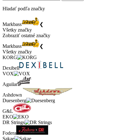
Hladať podľa značky
Markbass
❮
Všetky značky
Zobraziť ostatné značky
Markbass
❮
Všetky značky
KORG
Dexibell
VOX
Aguilar
Ashdown
Duesenberg
G&L
EKO
DR Strings
Fodera
Sakae