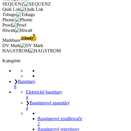
SEQUENZ
Quik Lok
Tobago
Phonic
Proel
Hiwatt
Markbass
DV Mark
HAGSTROM
Kategórie
❯
Basgitary
8
Elektrické basgitary
4
❯
Basgitarové aparatúry
4
Basgitarové zosilňovače
2
Basgitarové reproboxy