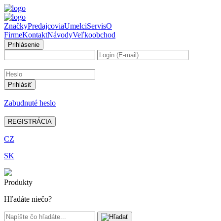
Značky
Predajcovia
Umelci
Servis
O
Firme
Kontakt
Návody
Veľkoobchod
Prihlásenie
Zabudnuté heslo
REGISTRÁCIA
CZ
SK
Produkty
Hľadáte niečo?