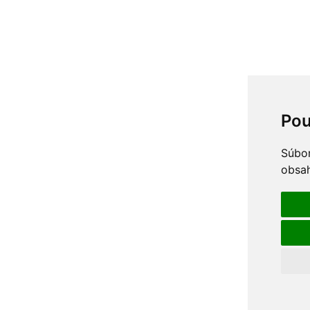
Pou
Súbor
obsah