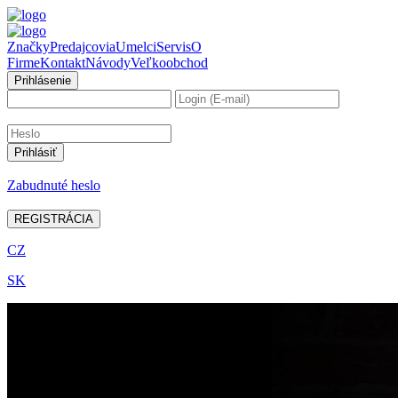
Značky
Predajcovia
Umelci
Servis
O
Firme
Kontakt
Návody
Veľkoobchod
Prihlásenie
Zabudnuté heslo
REGISTRÁCIA
CZ
SK