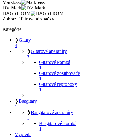
Markbass
DV Mark
HAGSTROM
Zobraziť filtrované značky
Kategórie
❯
Gitary
3
❯
Gitarové aparatúry
3
Gitarové kombá
1
Gitarové zosilňovače
1
Gitarové reproboxy
1
❯
Basgitary
1
❯
Basgitarové aparatúry
1
Basgitarové kombá
1
Výpredaj