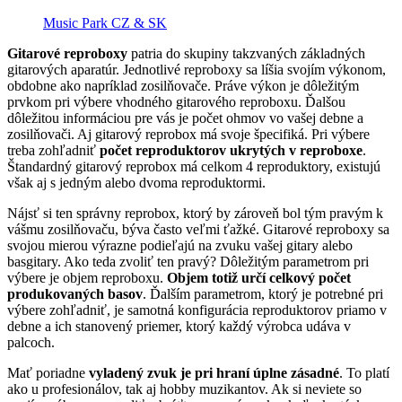
Music Park CZ & SK
Gitarové reproboxy
patria do skupiny takzvaných základných
gitarových aparatúr. Jednotlivé reproboxy sa líšia svojím výkonom,
obdobne ako napríklad zosilňovače. Práve výkon je dôležitým
prvkom pri výbere vhodného gitarového reproboxu. Ďalšou
dôležitou informáciou pre vás je počet ohmov vo vašej debne a
zosilňovači. Aj gitarový reprobox má svoje špecifiká. Pri výbere
treba zohľadniť
počet reproduktorov ukrytých v reproboxe
.
Štandardný gitarový reprobox má celkom 4 reproduktory, existujú
však aj s jedným alebo dvoma reproduktormi.
Nájsť si ten správny reprobox, ktorý by zároveň bol tým pravým k
vášmu zosilňovaču, býva často veľmi ťažké. Gitarové reproboxy sa
svojou mierou výrazne podieľajú na zvuku vašej gitary alebo
basgitary. Ako teda zvoliť ten pravý? Dôležitým parametrom pri
výbere je objem reproboxu.
Objem totiž určí celkový počet
produkovaných basov
. Ďalším parametrom, ktorý je potrebné pri
výbere zohľadniť, je samotná konfigurácia reproduktorov priamo v
debne a ich stanovený priemer, ktorý každý výrobca udáva v
palcoch.
Mať poriadne
vyladený zvuk je pri hraní úplne zásadné
. To platí
ako u profesionálov, tak aj hobby muzikantov. Ak si neviete so