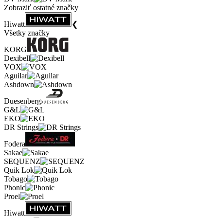
Zobraziť ostatné značky
Hiwatt
❮
Všetky značky
KORG
Dexibell
VOX
Aguilar
Ashdown
Duesenberg
G&L
EKO
DR Strings
Fodera
Sakae
SEQUENZ
Quik Lok
Tobago
Phonic
Proel
Hiwatt