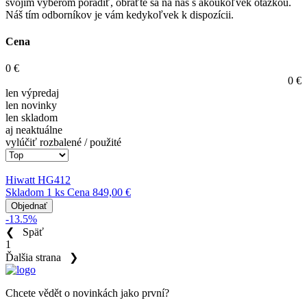
svojím výberom poradiť, obráťte sa na nás s akoukoľvek otázkou.
Náš tím odborníkov je vám kedykoľvek k dispozícii.
Cena
0
€
0
€
len výpredaj
len novinky
len skladom
aj neaktuálne
vylúčiť rozbalené / použité
Hiwatt HG412
Skladom 1 ks
Cena
849,00 €
Objednať
-13.5%
❮
Späť
1
Ďalšia strana
❯
Chcete vědět o novinkách jako první?