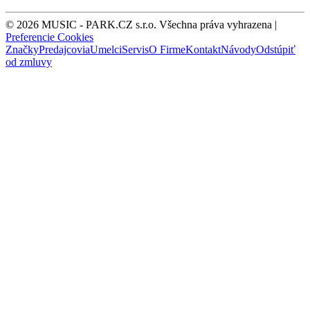
© 2026 MUSIC - PARK.CZ s.r.o. Všechna práva vyhrazena |
Preferencie Cookies
Značky
Predajcovia
Umelci
Servis
O Firme
Kontakt
Návody
Odstúpiť
od zmluvy