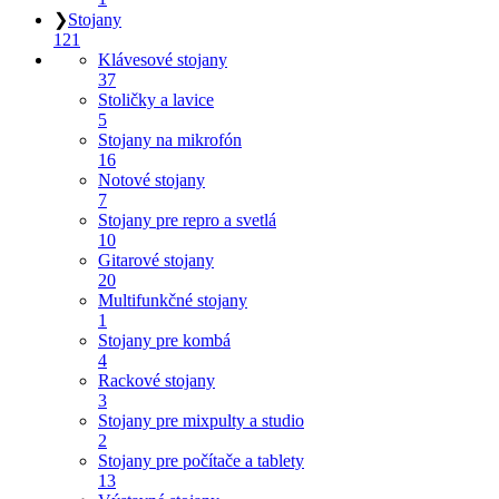
❯
Stojany
121
Klávesové stojany
37
Stoličky a lavice
5
Stojany na mikrofón
16
Notové stojany
7
Stojany pre repro a svetlá
10
Gitarové stojany
20
Multifunkčné stojany
1
Stojany pre kombá
4
Rackové stojany
3
Stojany pre mixpulty a studio
2
Stojany pre počítače a tablety
13