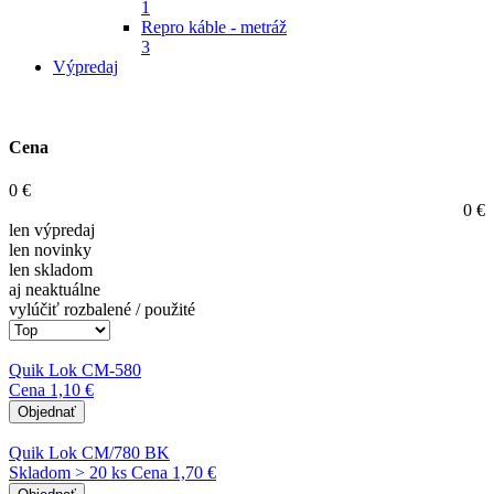
1
Repro káble - metráž
3
Výpredaj
Cena
0
€
0
€
len výpredaj
len novinky
len skladom
aj neaktuálne
vylúčiť rozbalené / použité
Quik Lok CM-580
Cena
1,10 €
Objednať
Quik Lok CM/780 BK
Skladom > 20 ks
Cena
1,70 €