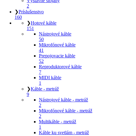
Výstavné stojany
2
❯
Príslušenstvo
160
❯
Hotové káble
151
Nástrojové káble
50
Mikrofónové káble
41
Prepojovacie káble
52
Reproduktorové káble
7
MIDI káble
1
❯
Káble - metráž
9
Nástrojové káble - metráž
2
Mikrofónové káble - metráž
2
Multikáble - metráž
1
Káble ku svetlám - metráž