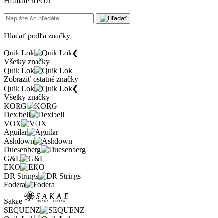
Hľadáte niečo?
Hladať podľa značky
Quik Lok
❮
Všetky značky
Quik Lok
Zobraziť ostatné značky
Quik Lok
❮
Všetky značky
KORG
Dexibell
VOX
Aguilar
Ashdown
Duesenberg
G&L
EKO
DR Strings
Fodera
Sakae
SEQUENZ