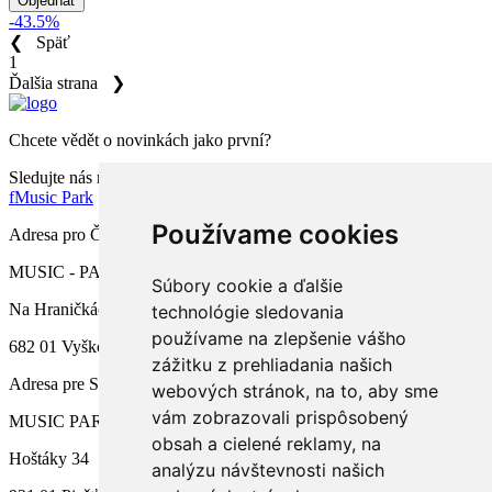
Objednať
-43.5%
❮
Späť
1
Ďalšia strana
❯
Chcete vědět o novinkách jako první?
Sledujte nás na facebooku
f
Music Park
Používame cookies
Adresa pro ČR
MUSIC - PARK.CZ s.r.o.
Súbory cookie a ďalšie
Na Hraničkách 791/34a
technológie sledovania
používame na zlepšenie vášho
682 01 Vyškov
zážitku z prehliadania našich
Adresa pre SR
webových stránok, na to, aby sme
vám zobrazovali prispôsobený
MUSIC PARK, s.r.o.
obsah a cielené reklamy, na
Hoštáky 34
analýzu návštevnosti našich