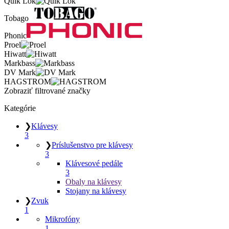
Quik Lok
Tobago
Phonic
Proel
Hiwatt
Markbass
DV Mark
HAGSTROM
Zobraziť filtrované značky
Kategórie
❯
Klávesy
3
❯
Príslušenstvo pre klávesy
3
Klávesové pedále
3
Obaly na klávesy
Stojany na klávesy
❯
Zvuk
1
Mikrofóny
1