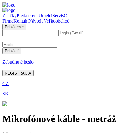
Značky
Predajcovia
Umelci
Servis
O
Firme
Kontakt
Návody
Veľkoobchod
Prihlásenie
Zabudnuté heslo
REGISTRÁCIA
CZ
SK
Mikrofónové káble - metráž