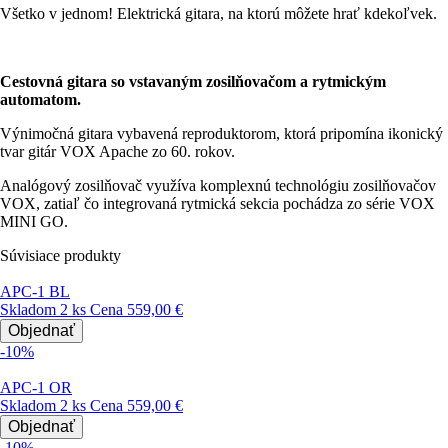
Všetko v jednom! Elektrická gitara, na ktorú môžete hrať kdekoľvek.
Cestovná gitara so vstavaným zosilňovačom a rytmickým
automatom.
Výnimočná gitara vybavená reproduktorom, ktorá pripomína ikonický
tvar gitár VOX Apache zo 60. rokov.
Analógový zosilňovač využíva komplexnú technológiu zosilňovačov
VOX, zatiaľ čo integrovaná rytmická sekcia pochádza zo série VOX
MINI GO.
Súvisiace produkty
APC-1 BL
Skladom 2 ks
Cena
559,00 €
Objednať
-10%
APC-1 OR
Skladom 2 ks
Cena
559,00 €
Objednať
-10%