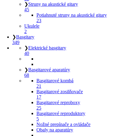
❯
Struny na akustické gitary
45
Potiahnuté struny na akustické gitary
23
Ukulele
2
❯
Basgitary
349
❯
Elektrické basgitary
40
❯
Basgitarové aparatúry
68
Basgitarové kombá
21
Basgitarové zosilňovače
17
Basgitarové reproboxy
25
Basgitarové reproduktory
5
Nožné prepínače a ovládače
Obaly na aparatúry