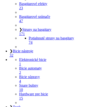
Basgitarové efekty
23
Basgitarové snímače
47
❯
Struny na basgitary
171
Potiahnuté struny na basgitary
74
❯
Bicie nástroje
32
Elektronické bicie
1
Bicie automaty
2
Bicie súpravy
4
Snare bubny
10
Hardware pre bicie
15
❯
Zvuk