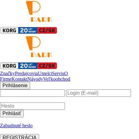
Značky
Predajcovia
Umelci
Servis
O
Firme
Kontakt
Návody
Veľkoobchod
Prihlásenie
Zabudnuté heslo
REGISTRÁCIA