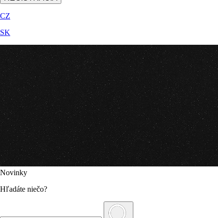
CZ
SK
Novinky
Hľadáte niečo?