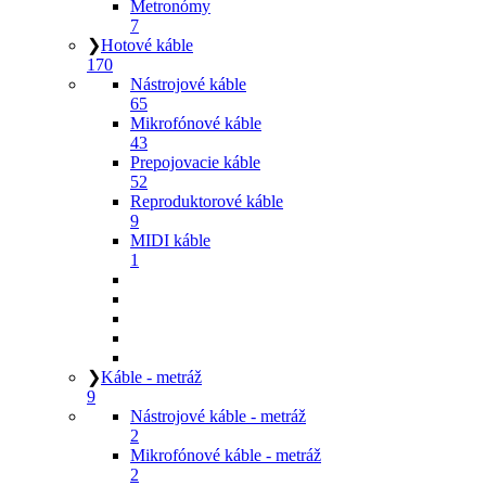
Metronómy
7
❯
Hotové káble
170
Nástrojové káble
65
Mikrofónové káble
43
Prepojovacie káble
52
Reproduktorové káble
9
MIDI káble
1
❯
Káble - metráž
9
Nástrojové káble - metráž
2
Mikrofónové káble - metráž
2