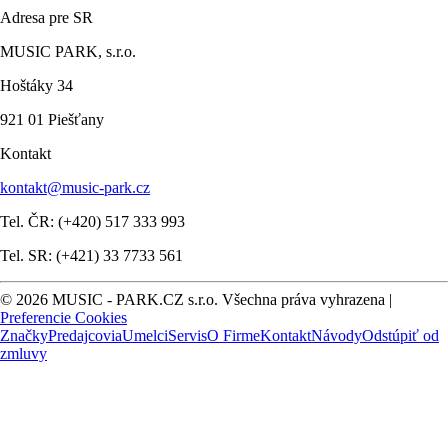
Adresa pre SR
MUSIC PARK, s.r.o.
Hoštáky 34
921 01 Piešťany
Kontakt
kontakt@music-park.cz
Tel. ČR: (+420) 517 333 993
Tel. SR: (+421) 33 7733 561
© 2026 MUSIC - PARK.CZ s.r.o. Všechna práva vyhrazena |
Preferencie Cookies
Značky
Predajcovia
Umelci
Servis
O Firme
Kontakt
Návody
Odstúpiť od
zmluvy