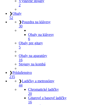
Výstavné stojany
2
❯
Obaly
52
❯
Pouzdra na klávesy
30
Obaly na klávesy
6
Obaly pre gitary
5
Obaly na aparatúry
16
Stojany na kombá
❯
Príslušenstvo
235
❯
Ladičky a metronómy
44
Chromatické ladičky
20
Gitarové a basové ladičky
16