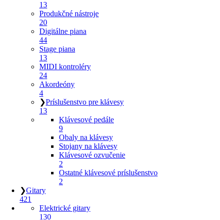
13
Produkčné nástroje
20
Digitálne piana
44
Stage piana
13
MIDI kontroléry
24
Akordeóny
4
❯
Príslušenstvo pre klávesy
13
Klávesové pedále
9
Obaly na klávesy
Stojany na klávesy
Klávesové ozvučenie
2
Ostatné klávesové príslušenstvo
2
❯
Gitary
421
Elektrické gitary
130