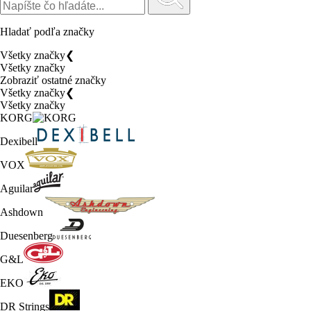
Hladať podľa značky
Všetky značky
❮
Všetky značky
Zobraziť ostatné značky
Všetky značky
❮
Všetky značky
KORG
Dexibell
VOX
Aguilar
Ashdown
Duesenberg
G&L
EKO
DR Strings