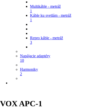
Multikáble - metráž
1
Káble ku svetlám - metráž
1
Repro káble - metráž
3
Napájacie adaptéry
10
Harmoniky
2
VOX APC-1