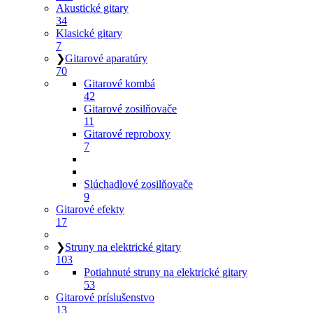
Akustické gitary
34
Klasické gitary
7
❯
Gitarové aparatúry
70
Gitarové kombá
42
Gitarové zosilňovače
11
Gitarové reproboxy
7
Slúchadlové zosilňovače
9
Gitarové efekty
17
❯
Struny na elektrické gitary
103
Potiahnuté struny na elektrické gitary
53
Gitarové príslušenstvo
13