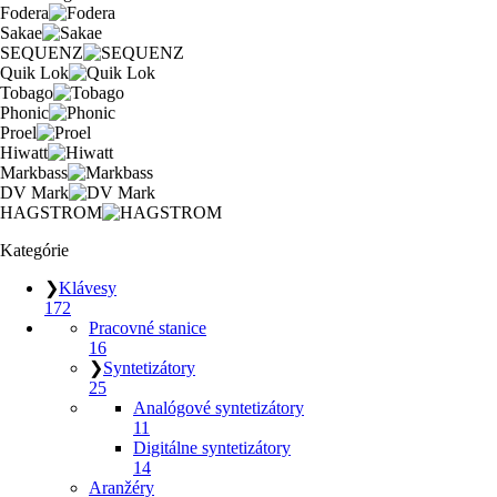
Fodera
Sakae
SEQUENZ
Quik Lok
Tobago
Phonic
Proel
Hiwatt
Markbass
DV Mark
HAGSTROM
Kategórie
❯
Klávesy
172
Pracovné stanice
16
❯
Syntetizátory
25
Analógové syntetizátory
11
Digitálne syntetizátory
14
Aranžéry