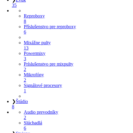
35
Reproboxy
8
Příslušenstvo pre reproboxy
6
Mixážne pulty
13
Powermixy
3
Príslušenstvo pre mixpulty
2
Mikrofóny
2
Signálové procesory
1
❯
Štúdio
8
Audio prevodníky
2
Slúchadlá
6