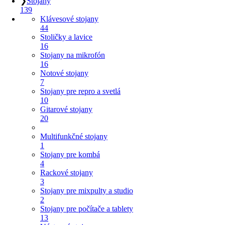
❯
Stojany
139
Klávesové stojany
44
Stoličky a lavice
16
Stojany na mikrofón
16
Notové stojany
7
Stojany pre repro a svetlá
10
Gitarové stojany
20
Multifunkčné stojany
1
Stojany pre kombá
4
Rackové stojany
3
Stojany pre mixpulty a studio
2
Stojany pre počítače a tablety
13