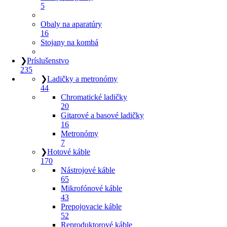
5
Obaly na aparatúry
16
Stojany na kombá
❯
Príslušenstvo
235
❯
Ladičky a metronómy
44
Chromatické ladičky
20
Gitarové a basové ladičky
16
Metronómy
7
❯
Hotové káble
170
Nástrojové káble
65
Mikrofónové káble
43
Prepojovacie káble
52
Reproduktorové káble