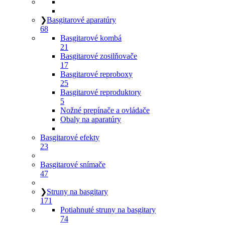
❯
Basgitarové aparatúry
68
Basgitarové kombá
21
Basgitarové zosilňovače
17
Basgitarové reproboxy
25
Basgitarové reproduktory
5
Nožné prepínače a ovládače
Obaly na aparatúry
Basgitarové efekty
23
Basgitarové snímače
47
❯
Struny na basgitary
171
Potiahnuté struny na basgitary
74