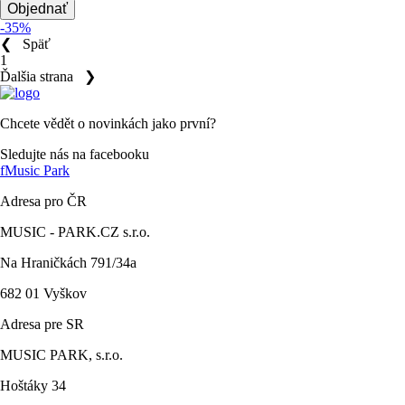
Objednať
-35%
❮
Späť
1
Ďalšia strana
❯
Chcete vědět o novinkách jako první?
Sledujte nás na facebooku
f
Music Park
Adresa pro ČR
MUSIC - PARK.CZ s.r.o.
Na Hraničkách 791/34a
682 01 Vyškov
Adresa pre SR
MUSIC PARK, s.r.o.
Hoštáky 34