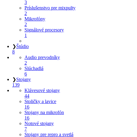
3
Príslušenstvo pre mixpulty
2
Mikrofóny
2
Signálové procesory
1
❯
Štúdio
8
Audio prevodníky
2
Slúchadlá
6
❯
Stojany
139
Klávesové stojany
44
Stoličky a lavice
16
Stojany na mikrofón
16
Notové stojany
7
Stojany pre repro a svetlá