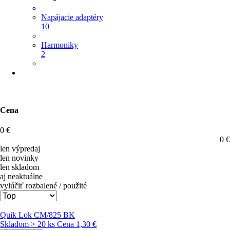
Napájacie adaptéry
10
Harmoniky
2
Cena
0
€
0
€
len výpredaj
len novinky
len skladom
aj neaktuálne
vylúčiť rozbalené / použité
Quik Lok CM/825 BK
Skladom > 20 ks
Cena
1,30 €