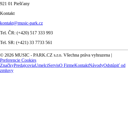
921 01 Piešťany
Kontakt
kontakt@music-park.cz
Tel. ČR: (+420) 517 333 993
Tel. SR: (+421) 33 7733 561
© 2026 MUSIC - PARK.CZ s.r.o. Všechna práva vyhrazena |
Preferencie Cookies
Značky
Predajcovia
Umelci
Servis
O Firme
Kontakt
Návody
Odstúpiť od
zmluvy