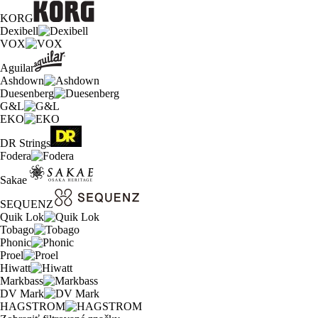
KORG
Dexibell
VOX
Aguilar
Ashdown
Duesenberg
G&L
EKO
DR Strings
Fodera
Sakae
SEQUENZ
Quik Lok
Tobago
Phonic
Proel
Hiwatt
Markbass
DV Mark
HAGSTROM