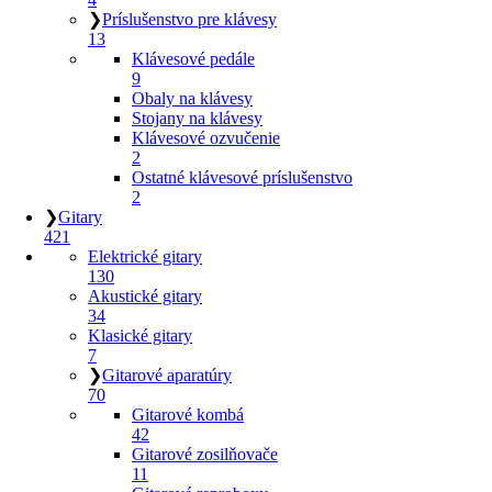
❯
Príslušenstvo pre klávesy
13
Klávesové pedále
9
Obaly na klávesy
Stojany na klávesy
Klávesové ozvučenie
2
Ostatné klávesové príslušenstvo
2
❯
Gitary
421
Elektrické gitary
130
Akustické gitary
34
Klasické gitary
7
❯
Gitarové aparatúry
70
Gitarové kombá
42
Gitarové zosilňovače
11