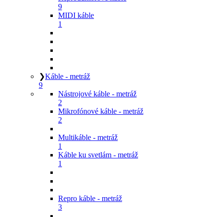
9
MIDI káble
1
❯
Káble - metráž
9
Nástrojové káble - metráž
2
Mikrofónové káble - metráž
2
Multikáble - metráž
1
Káble ku svetlám - metráž
1
Repro káble - metráž
3