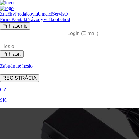
Značky
Predajcovia
Umelci
Servis
O
Firme
Kontakt
Návody
Veľkoobchod
Prihlásenie
Zabudnuté heslo
REGISTRÁCIA
CZ
SK