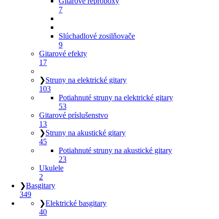
Gitarové reproboxy
7
Slúchadlové zosilňovače
9
Gitarové efekty
17
❯
Struny na elektrické gitary
103
Potiahnuté struny na elektrické gitary
53
Gitarové príslušenstvo
13
❯
Struny na akustické gitary
45
Potiahnuté struny na akustické gitary
23
Ukulele
2
❯
Basgitary
349
❯
Elektrické basgitary
40