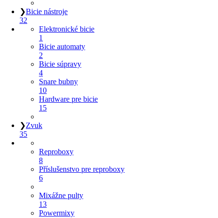
❯
Bicie nástroje
32
Elektronické bicie
1
Bicie automaty
2
Bicie súpravy
4
Snare bubny
10
Hardware pre bicie
15
❯
Zvuk
35
Reproboxy
8
Příslušenstvo pre reproboxy
6
Mixážne pulty
13
Powermixy