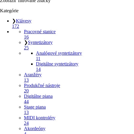
Zobraziť filtrované značky
Kategórie
❯
Klávesy
172
Pracovné stanice
16
❯
Syntetizátory
25
Analógové syntetizátory
11
Digitálne syntetizátory
14
Aranžéry
13
Produkčné nástroje
20
Digitálne piana
44
Stage piana
13
MIDI kontroléry
24
Akordeóny
4