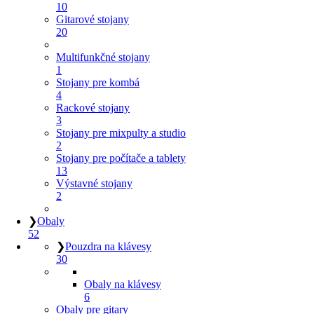
10
Gitarové stojany
20
Multifunkčné stojany
1
Stojany pre kombá
4
Rackové stojany
3
Stojany pre mixpulty a studio
2
Stojany pre počítače a tablety
13
Výstavné stojany
2
❯
Obaly
52
❯
Pouzdra na klávesy
30
Obaly na klávesy
6
Obaly pre gitary