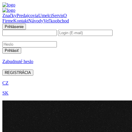
Značky
Predajcovia
Umelci
Servis
O
Firme
Kontakt
Návody
Veľkoobchod
Prihlásenie
Zabudnuté heslo
REGISTRÁCIA
CZ
SK