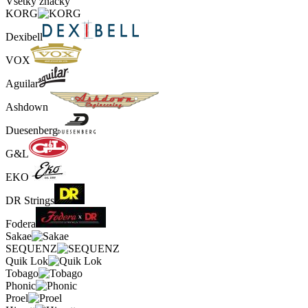
Všetky značky
KORG
Dexibell
VOX
Aguilar
Ashdown
Duesenberg
G&L
EKO
DR Strings
Fodera
Sakae
SEQUENZ
Quik Lok
Tobago
Phonic
Proel