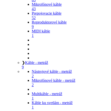
Mikrofónové káble
43
Prepojovacie káble
52
Reproduktorové káble
9
MIDI káble
1
❯
Káble - metráž
9
Nástrojové káble - metráž
2
Mikrofónové káble - metráž
2
Multikáble - metráž
1
Káble ku svetlám - metráž
1