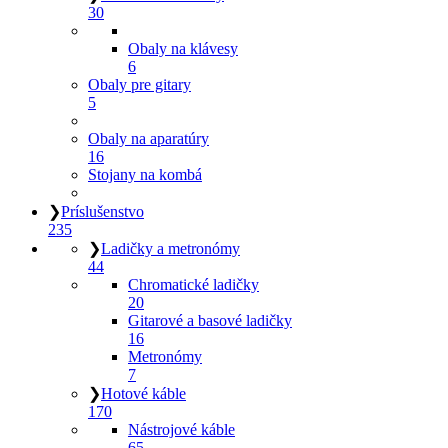
30
Obaly na klávesy
6
Obaly pre gitary
5
Obaly na aparatúry
16
Stojany na kombá
❯
Príslušenstvo
235
❯
Ladičky a metronómy
44
Chromatické ladičky
20
Gitarové a basové ladičky
16
Metronómy
7
❯
Hotové káble
170
Nástrojové káble
65