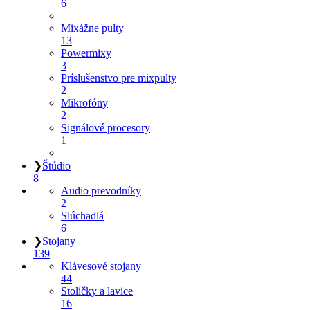
6
Mixážne pulty
13
Powermixy
3
Príslušenstvo pre mixpulty
2
Mikrofóny
2
Signálové procesory
1
❯
Štúdio
8
Audio prevodníky
2
Slúchadlá
6
❯
Stojany
139
Klávesové stojany
44
Stoličky a lavice
16