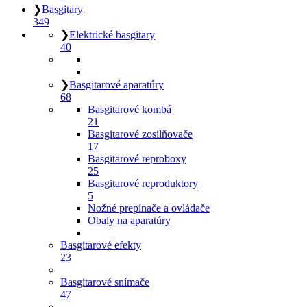
❯
Basgitary
349
❯
Elektrické basgitary
40
❯
Basgitarové aparatúry
68
Basgitarové kombá
21
Basgitarové zosilňovače
17
Basgitarové reproboxy
25
Basgitarové reproduktory
5
Nožné prepínače a ovládače
Obaly na aparatúry
Basgitarové efekty
23
Basgitarové snímače
47