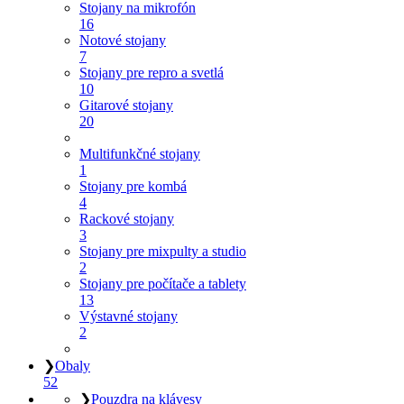
Stojany na mikrofón
16
Notové stojany
7
Stojany pre repro a svetlá
10
Gitarové stojany
20
Multifunkčné stojany
1
Stojany pre kombá
4
Rackové stojany
3
Stojany pre mixpulty a studio
2
Stojany pre počítače a tablety
13
Výstavné stojany
2
❯
Obaly
52
❯
Pouzdra na klávesy