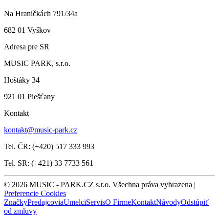
Na Hraničkách 791/34a
682 01 Vyškov
Adresa pre SR
MUSIC PARK, s.r.o.
Hoštáky 34
921 01 Piešťany
Kontakt
kontakt@music-park.cz
Tel. ČR: (+420) 517 333 993
Tel. SR: (+421) 33 7733 561
© 2026 MUSIC - PARK.CZ s.r.o. Všechna práva vyhrazena |
Preferencie Cookies
Značky
Predajcovia
Umelci
Servis
O Firme
Kontakt
Návody
Odstúpiť
od zmluvy