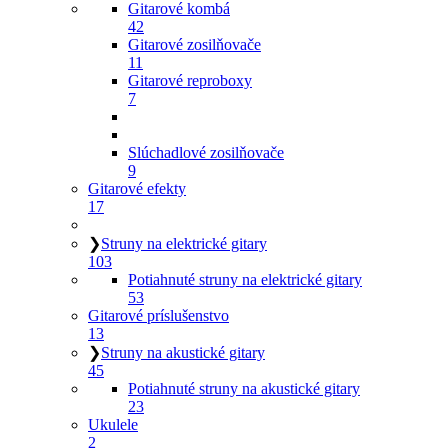
Gitarové kombá
42
Gitarové zosilňovače
11
Gitarové reproboxy
7
Slúchadlové zosilňovače
9
Gitarové efekty
17
❯
Struny na elektrické gitary
103
Potiahnuté struny na elektrické gitary
53
Gitarové príslušenstvo
13
❯
Struny na akustické gitary
45
Potiahnuté struny na akustické gitary
23
Ukulele
2