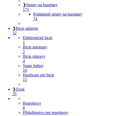
❯
Struny na basgitary
171
Potiahnuté struny na basgitary
74
❯
Bicie nástroje
32
Elektronické bicie
1
Bicie automaty
2
Bicie súpravy
4
Snare bubny
10
Hardware pre bicie
15
❯
Zvuk
35
Reproboxy
8
Příslušenstvo pre reproboxy