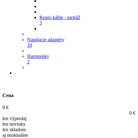
Repro káble - metráž
3
Napájacie adaptéry
10
Harmoniky
2
Cena
0
€
0
€
len výpredaj
len novinky
len skladom
aj neaktuálne