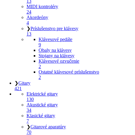
13
MIDI kontroléry
24
Akordeóny
4
❯
Príslušenstvo pre klávesy
13
Klávesové pedále
9
Obaly na klávesy
Stojany na klávesy
Klávesové ozvučenie
2
Ostatné klávesové príslušenstvo
2
❯
Gitary
421
Elektrické gitary
130
Akustické gitary
34
Klasické gitary
7
❯
Gitarové aparatúry
70