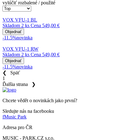
vylúčiť rozbalené / použité
VOX VFU-1 BL
Skladom 2 ks
Cena
549,00 €
Objednať
-11.5%
novinka
VOX VFU-1 RW
Skladom 2 ks
Cena
549,00 €
Objednať
-11.5%
novinka
❮
Späť
1
Ďalšia strana
❯
Chcete vědět o novinkách jako první?
Sledujte nás na facebooku
f
Music Park
Adresa pro ČR
MUSIC - PARK.CZ s.r.o.