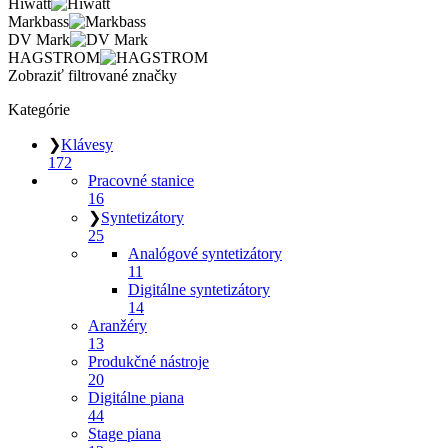
Hiwatt
Markbass
DV Mark
HAGSTROM
Zobraziť filtrované značky
Kategórie
❯
Klávesy
172
Pracovné stanice
16
❯
Syntetizátory
25
Analógové syntetizátory
11
Digitálne syntetizátory
14
Aranžéry
13
Produkčné nástroje
20
Digitálne piana
44
Stage piana