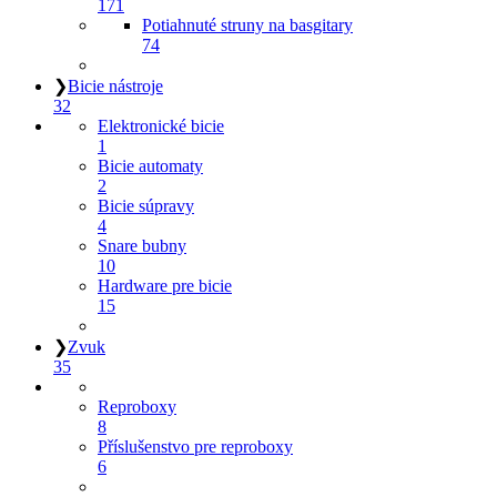
171
Potiahnuté struny na basgitary
74
❯
Bicie nástroje
32
Elektronické bicie
1
Bicie automaty
2
Bicie súpravy
4
Snare bubny
10
Hardware pre bicie
15
❯
Zvuk
35
Reproboxy
8
Příslušenstvo pre reproboxy
6