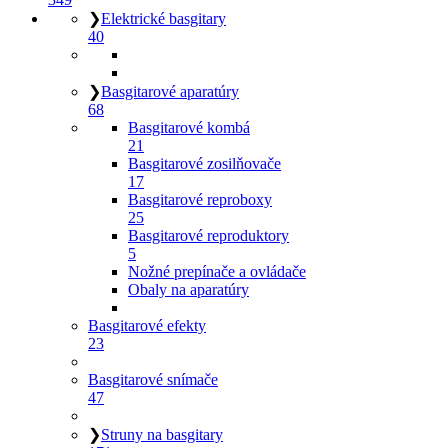
❯
Elektrické basgitary
40
❯
Basgitarové aparatúry
68
Basgitarové kombá
21
Basgitarové zosilňovače
17
Basgitarové reproboxy
25
Basgitarové reproduktory
5
Nožné prepínače a ovládače
Obaly na aparatúry
Basgitarové efekty
23
Basgitarové snímače
47
❯
Struny na basgitary