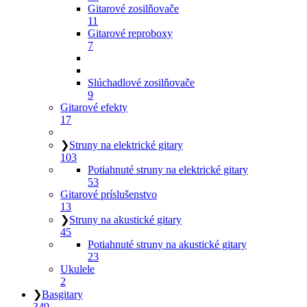
Gitarové zosilňovače
11
Gitarové reproboxy
7
Slúchadlové zosilňovače
9
Gitarové efekty
17
❯
Struny na elektrické gitary
103
Potiahnuté struny na elektrické gitary
53
Gitarové príslušenstvo
13
❯
Struny na akustické gitary
45
Potiahnuté struny na akustické gitary
23
Ukulele
2
❯
Basgitary
349