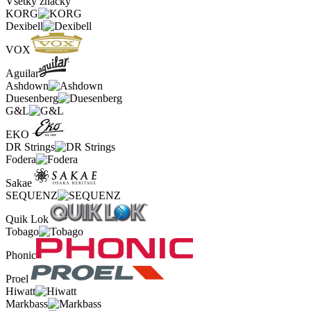
Všetky značky
KORG
Dexibell
VOX
Aguilar
Ashdown
Duesenberg
G&L
EKO
DR Strings
Fodera
Sakae
SEQUENZ
Quik Lok
Tobago
Phonic
Proel
Hiwatt
Markbass