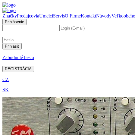
Značky
Predajcovia
Umelci
Servis
O Firme
Kontakt
Návody
Veľkoobch
Prihlásenie
Zabudnuté heslo
REGISTRÁCIA
CZ
SK