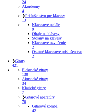
24
Akordeóny
4
❯
Príslušenstvo pre klávesy
13
Klávesové pedále
9
Obaly na klávesy
Stojany na klávesy
Klávesové ozvučenie
2
Ostatné klávesové príslušenstvo
2
❯
Gitary
421
Elektrické gitary
130
Akustické gitary
34
Klasické gitary
7
❯
Gitarové aparatúry
70
Gitarové kombá
42