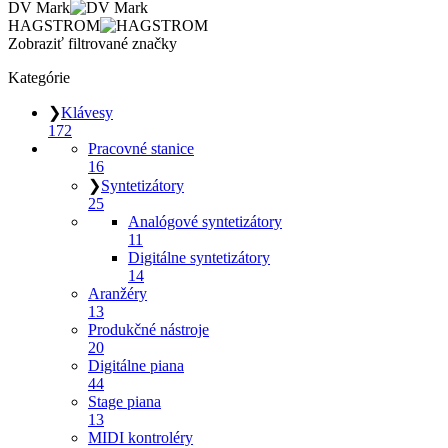
DV Mark
HAGSTROM
Zobraziť filtrované značky
Kategórie
❯
Klávesy
172
Pracovné stanice
16
❯
Syntetizátory
25
Analógové syntetizátory
11
Digitálne syntetizátory
14
Aranžéry
13
Produkčné nástroje
20
Digitálne piana
44
Stage piana
13
MIDI kontroléry