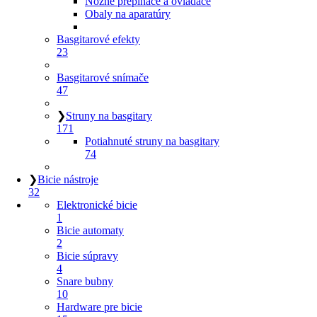
Nožné prepínače a ovládače
Obaly na aparatúry
Basgitarové efekty
23
Basgitarové snímače
47
❯
Struny na basgitary
171
Potiahnuté struny na basgitary
74
❯
Bicie nástroje
32
Elektronické bicie
1
Bicie automaty
2
Bicie súpravy
4
Snare bubny
10
Hardware pre bicie