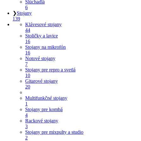
Slúchadlá
6
❯
Stojany
139
Klávesové stojany
44
Stoličky a lavice
16
Stojany na mikrofón
16
Notové stojany
7
Stojany pre repro a svetlá
10
Gitarové stojany
20
Multifunkčné stojany
1
Stojany pre kombá
4
Rackové stojany
3
Stojany pre mixpulty a studio
2