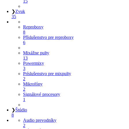
15
❯
Zvuk
35
Reproboxy
8
Příslušenstvo pre reproboxy
6
Mixážne pulty
13
Powermixy
3
Príslušenstvo pre mixpulty
2
Mikrofóny
2
Signálové procesory
1
❯
Štúdio
8
Audio prevodníky
2