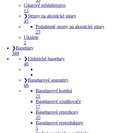
Gitarové príslušenstvo
13
❯
Struny na akustické gitary
45
Potiahnuté struny na akustické gitary
23
Ukulele
2
❯
Basgitary
349
❯
Elektrické basgitary
40
❯
Basgitarové aparatúry
68
Basgitarové kombá
21
Basgitarové zosilňovače
17
Basgitarové reproboxy
25
Basgitarové reproduktory
5