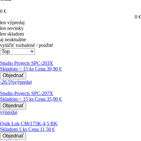
0
€
0
€
len výpredaj
len novinky
len skladom
aj neaktuálne
vylúčiť rozbalené / použité
Studio Projects SPC-203X
Skladom > 15 ks
Cena
39,90 €
Objednať
-20.5%
výpredaj
Studio Projects SPC-207X
Skladom > 15 ks
Cena
35,90 €
Objednať
výpredaj
Quik Lok CM/175K-4,5 BK
Skladom 1 ks
Cena
11,50 €
Objednať