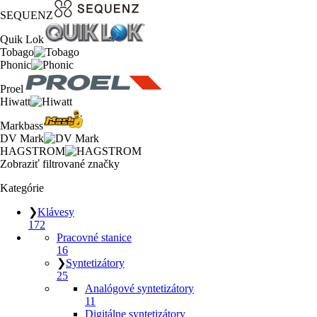
SEQUENZ
Quik Lok
Tobago
Phonic
Proel
Hiwatt
Markbass
DV Mark
HAGSTROM
Zobraziť filtrované značky
Kategórie
❯
Klávesy
172
Pracovné stanice
16
❯
Syntetizátory
25
Analógové syntetizátory
11
Digitálne syntetizátory