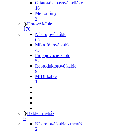
Gitarové a basové ladičky
16
Metronómy
7
❯
Hotové káble
170
Nástrojové káble
65
Mikrofónové káble
43
Prepojovacie káble
52
Reproduktorové káble
9
MIDI káble
1
❯
Káble - metráž
9
Nástrojové káble - metráž
2