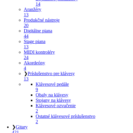
14
Aranžéry
13
Produkčné nástroje
20
Digitálne piana
44
Stage piana
13
MIDI kontroléry
24
Akordeóny
4
❯
Príslušenstvo pre klávesy
13
Klávesové pedále
9
Obaly na klávesy
Stojany na klávesy
Klávesové ozvučenie
2
Ostatné klávesové príslušenstvo
2
❯
Gitary
421