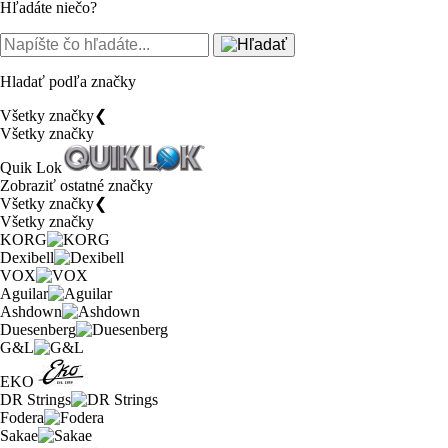
Hľadáte niečo?
Hladať podľa značky
Všetky značky
❮
Všetky značky
Quik Lok
Zobraziť ostatné značky
Všetky značky
❮
Všetky značky
KORG
Dexibell
VOX
Aguilar
Ashdown
Duesenberg
G&L
EKO
DR Strings
Fodera
Sakae