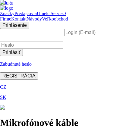
Značky
Predajcovia
Umelci
Servis
O
Firme
Kontakt
Návody
Veľkoobchod
Prihlásenie
Zabudnuté heslo
REGISTRÁCIA
CZ
SK
Mikrofónové káble