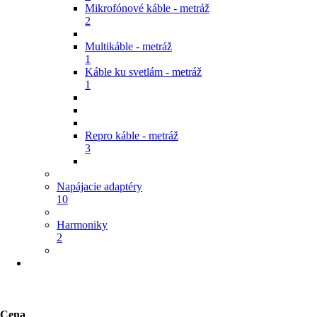
Mikrofónové káble - metráž
2
Multikáble - metráž
1
Káble ku svetlám - metráž
1
Repro káble - metráž
3
Napájacie adaptéry
10
Harmoniky
2
Cena