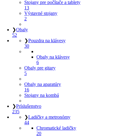
Stojany pre počítače a tablety
13
Výstavné stojany
2
❯
Obaly
52
❯
Pouzdra na klávesy
30
Obaly na klávesy
6
Obaly pre gitary
5
Obaly na aparatúry
16
Stojany na kombá
❯
Príslušenstvo
235
❯
Ladičky a metronómy
44
Chromatické ladičky
20