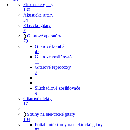
Elektrické gitary
130
Akustické gitary
34
Klasické gitary
7
❯
Gitarové aparatúry
70
Gitarové kombá
42
Gitarové zosilňovače
11
Gitarové reproboxy
7
Slúchadlové zosilňovače
9
Gitarové efekty
17
❯
Struny na elektrické gitary
103
Potiahnuté struny na elektrické gitary
53