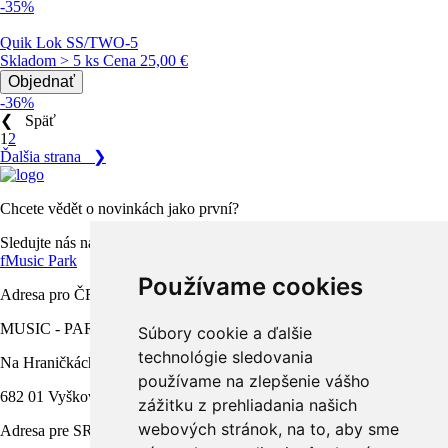
-35%
Quik Lok SS/TWO-5
Skladom > 5 ks
Cena
25,00 €
Objednať
-36%
❮
Späť
1
2
Ďalšia strana
❯
Chcete vědět o novinkách jako první?
Sledujte nás na facebooku
f
Music Park
Používame cookies
Adresa pro ČR
MUSIC - PARK.CZ s.r.o.
Súbory cookie a ďalšie
technológie sledovania
Na Hraničkách 791/34a
používame na zlepšenie vášho
682 01 Vyškov
zážitku z prehliadania našich
webových stránok, na to, aby sme
Adresa pre SR