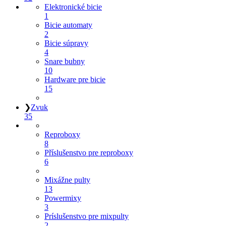
Elektronické bicie
1
Bicie automaty
2
Bicie súpravy
4
Snare bubny
10
Hardware pre bicie
15
❯
Zvuk
35
Reproboxy
8
Příslušenstvo pre reproboxy
6
Mixážne pulty
13
Powermixy
3
Príslušenstvo pre mixpulty
2