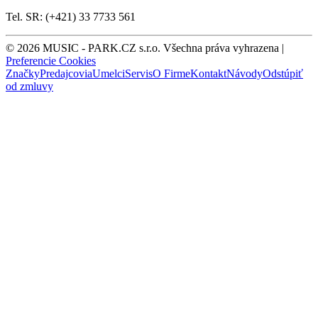
Tel. SR: (+421) 33 7733 561
© 2026 MUSIC - PARK.CZ s.r.o. Všechna práva vyhrazena |
Preferencie Cookies
Značky
Predajcovia
Umelci
Servis
O Firme
Kontakt
Návody
Odstúpiť
od zmluvy