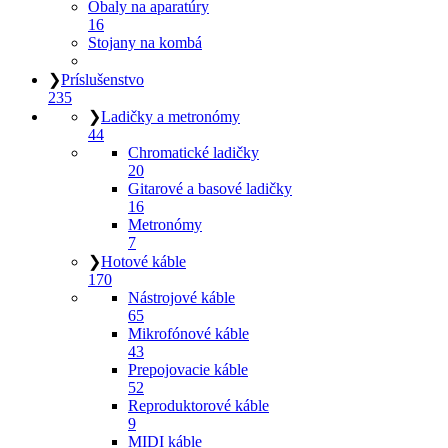
Obaly na aparatúry
16
Stojany na kombá
❯
Príslušenstvo
235
❯
Ladičky a metronómy
44
Chromatické ladičky
20
Gitarové a basové ladičky
16
Metronómy
7
❯
Hotové káble
170
Nástrojové káble
65
Mikrofónové káble
43
Prepojovacie káble
52
Reproduktorové káble
9
MIDI káble