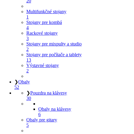
20
Multifunkčné stojany
1
Stojany pre kombá
4
Rackové stojany
3
Stojany pre mixpulty a studio
2
Stojany pre počítače a tablety
13
Výstavné stojany
2
❯
Obaly
52
❯
Pouzdra na klávesy
30
Obaly na klávesy
6
Obaly pre gitary
5