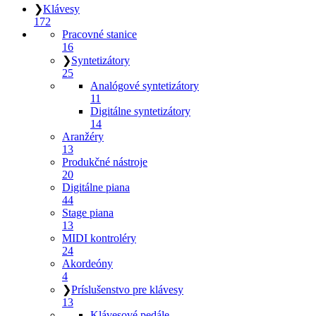
❯
Klávesy
172
Pracovné stanice
16
❯
Syntetizátory
25
Analógové syntetizátory
11
Digitálne syntetizátory
14
Aranžéry
13
Produkčné nástroje
20
Digitálne piana
44
Stage piana
13
MIDI kontroléry
24
Akordeóny
4
❯
Príslušenstvo pre klávesy
13
Klávesové pedále