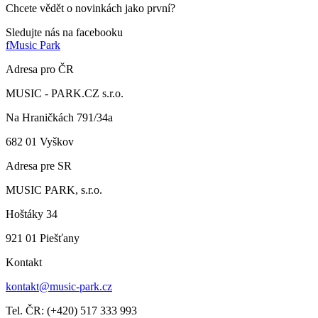
Chcete vědět o novinkách jako první?
Sledujte nás na facebooku
f
Music Park
Adresa pro ČR
MUSIC - PARK.CZ s.r.o.
Na Hraničkách 791/34a
682 01 Vyškov
Adresa pre SR
MUSIC PARK, s.r.o.
Hoštáky 34
921 01 Piešťany
Kontakt
kontakt@music-park.cz
Tel. ČR: (+420) 517 333 993