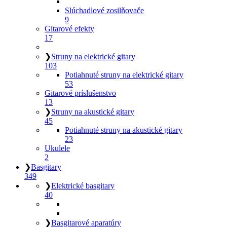
Slúchadlové zosilňovače
9
Gitarové efekty
17
❯
Struny na elektrické gitary
103
Potiahnuté struny na elektrické gitary
53
Gitarové príslušenstvo
13
❯
Struny na akustické gitary
45
Potiahnuté struny na akustické gitary
23
Ukulele
2
❯
Basgitary
349
❯
Elektrické basgitary
40
❯
Basgitarové aparatúry