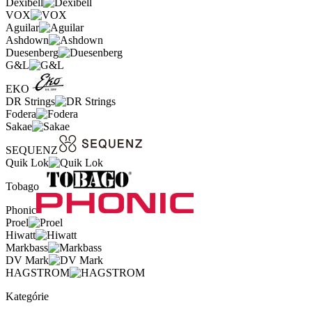
Dexibell
VOX
Aguilar
Ashdown
Duesenberg
G&L
EKO
DR Strings
Fodera
Sakae
SEQUENZ
Quik Lok
Tobago
Phonic
Proel
Hiwatt
Markbass
DV Mark
HAGSTROM
Kategórie