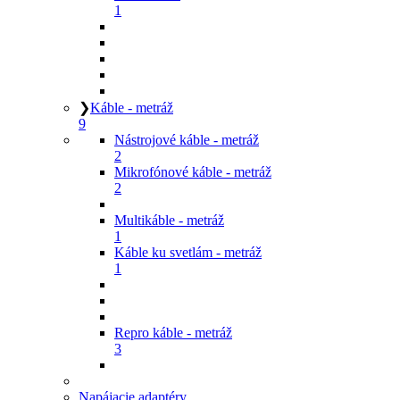
1
❯
Káble - metráž
9
Nástrojové káble - metráž
2
Mikrofónové káble - metráž
2
Multikáble - metráž
1
Káble ku svetlám - metráž
1
Repro káble - metráž
3
Napájacie adaptéry