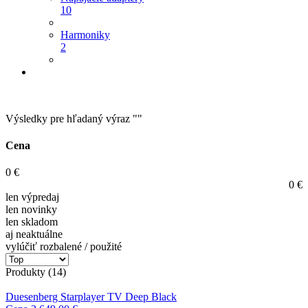
10
Harmoniky
2
Výsledky pre hľadaný výraz ""
Cena
0
€
0
€
len výpredaj
len novinky
len skladom
aj neaktuálne
vylúčiť rozbalené / použité
Produkty (14)
Duesenberg Starplayer TV Deep Black