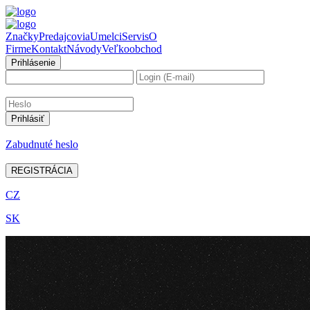
Značky
Predajcovia
Umelci
Servis
O
Firme
Kontakt
Návody
Veľkoobchod
Prihlásenie
Zabudnuté heslo
REGISTRÁCIA
CZ
SK