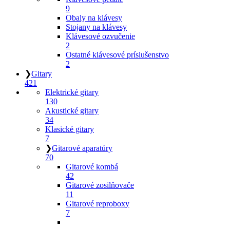
9
Obaly na klávesy
Stojany na klávesy
Klávesové ozvučenie
2
Ostatné klávesové príslušenstvo
2
❯
Gitary
421
Elektrické gitary
130
Akustické gitary
34
Klasické gitary
7
❯
Gitarové aparatúry
70
Gitarové kombá
42
Gitarové zosilňovače
11
Gitarové reproboxy
7