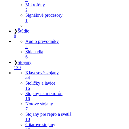
Mikrofóny
2
Signálové procesory
1
❯
Štúdio
8
Audio prevodníky
2
Slúchadlá
6
❯
Stojany
139
Klávesové stojany
44
Stoličky a lavice
16
Stojany na mikrofón
16
Notové stojany
7
Stojany pre repro a svetlá
10
Gitarové stojany