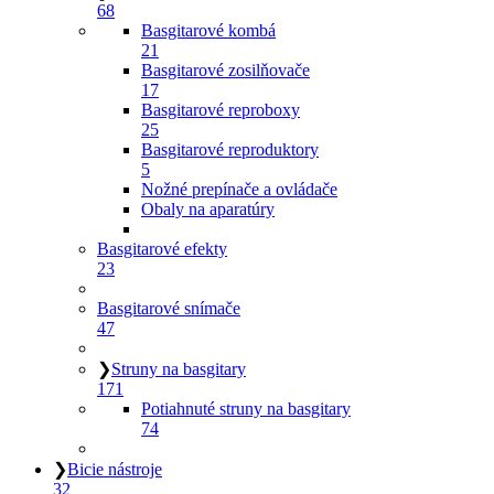
68
Basgitarové kombá
21
Basgitarové zosilňovače
17
Basgitarové reproboxy
25
Basgitarové reproduktory
5
Nožné prepínače a ovládače
Obaly na aparatúry
Basgitarové efekty
23
Basgitarové snímače
47
❯
Struny na basgitary
171
Potiahnuté struny na basgitary
74
❯
Bicie nástroje
32