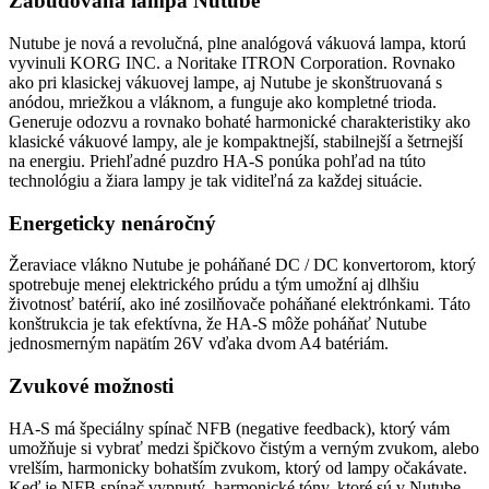
Zabudovaná lampa Nutube
Nutube je nová a revolučná, plne analógová vákuová lampa, ktorú
vyvinuli KORG INC. a Noritake ITRON Corporation. Rovnako
ako pri klasickej vákuovej lampe, aj Nutube je skonštruovaná s
anódou, mriežkou a vláknom, a funguje ako kompletné trioda.
Generuje odozvu a rovnako bohaté harmonické charakteristiky ako
klasické vákuové lampy, ale je kompaktnejší, stabilnejší a šetrnejší
na energiu. Priehľadné puzdro HA-S ponúka pohľad na túto
technológiu a žiara lampy je tak viditeľná za každej situácie.
Energeticky nenáročný
Žeraviace vlákno Nutube je poháňané DC / DC konvertorom, ktorý
spotrebuje menej elektrického prúdu a tým umožní aj dlhšiu
životnosť batérií, ako iné zosilňovače poháňané elektrónkami. Táto
konštrukcia je tak efektívna, že HA-S môže poháňať Nutube
jednosmerným napätím 26V vďaka dvom A4 batériám.
Zvukové možnosti
HA-S má špeciálny spínač NFB (negative feedback), ktorý vám
umožňuje si vybrať medzi špičkovo čistým a verným zvukom, alebo
vrelším, harmonicky bohatším zvukom, ktorý od lampy očakávate.
Keď je NFB spínač vypnutý, harmonické tóny, ktoré sú v Nutube