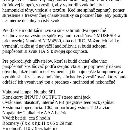
(triódovej lampe), sa zosilní, aby vytvorili zvuk bohatý na
harmonické tóny, vrelosť a textúru. Keď ste spínač zapnutý, pomer
skreslenie a frekvenčnej charakteristiky sa pozmení tak, aby poskytli
nesmierne detailný a čistý zvuk.
Pre ďalšie modifikáciu zvuku sme zahrnuli dva operačné
zosilňovače na výstupe: špičkový audio zosilňovač MUSES01 a
priemyselný štandard NJM4580, oba od JRC. Možno ich ľahko
vymeniť, takže aj tí najväčší audiofilovia si budú schopní
prispôsobiť si zvuk HA-S k svojej spokojnosti.
Pre pokročilých užívateľov, ktorí si budú chcieť ešte viac
prispôsobiť zosilňovač podľa svojho vkusu, je pripravený nákres
obvodu, takže budú môcť vymeniť aj tie najmenšie komponenty a
vyrobiť si tak vlastný a unikátny slúchadlový zosilňovač, ktorý bude
odrážať ich vysnívaný tón a prednes - možnosti sú nekonečné!
Vákuová lampa: Nutube 6P1
Konektory: INPUT / OUTPUT stereo mini jack
Ovládanie: hlasitosť, interné NFB (negative feedback) spínač
Výstupná impedancia: 10Ω, odporúčaný vstup: 15Ω a viac
Napájanie: 2 alkalické AAA batérie
Výdrž batérií: cca 9 hodín
Rozmery (š x d x h): 11 x 65 x 29 mm
Hmotnosť: 110 g (bez batérií)