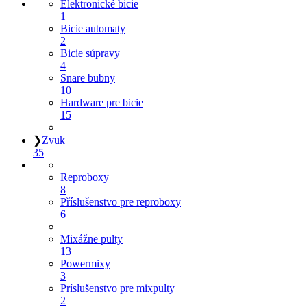
Elektronické bicie
1
Bicie automaty
2
Bicie súpravy
4
Snare bubny
10
Hardware pre bicie
15
❯
Zvuk
35
Reproboxy
8
Příslušenstvo pre reproboxy
6
Mixážne pulty
13
Powermixy
3
Príslušenstvo pre mixpulty
2