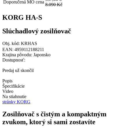
Doporučená MO cena
8.090 Kč
KORG HA-S
Slúchadlový zosilňovač
Obj. kód: KRHAS
EAN: 4959112188211
Krajina pôvodu: Japonsko
Dostupnosť:
Predaj už skončil
Popis
Špecifikácie
Video
Na stiahnutie
stránky KORG
Zosilňovač s čistým a kompaktným
zvukom, ktorý si sami zostavíte