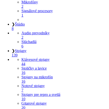
Mikrofóny
2
Signálové procesory
1
❯
Štúdio
8
Audio prevodníky
2
Slúchadlá
6
❯
Stojany
139
Klávesové stojany
44
Stoličky a lavice
16
Stojany na mikrofón
16
Notové stojany
7
Stojany pre repro a svetlá
10
Gitarové stojany
20