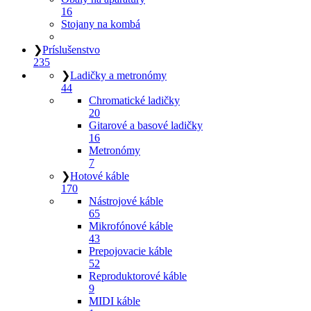
16
Stojany na kombá
❯
Príslušenstvo
235
❯
Ladičky a metronómy
44
Chromatické ladičky
20
Gitarové a basové ladičky
16
Metronómy
7
❯
Hotové káble
170
Nástrojové káble
65
Mikrofónové káble
43
Prepojovacie káble
52
Reproduktorové káble
9
MIDI káble