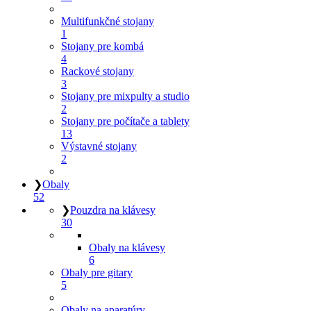
Multifunkčné stojany
1
Stojany pre kombá
4
Rackové stojany
3
Stojany pre mixpulty a studio
2
Stojany pre počítače a tablety
13
Výstavné stojany
2
❯
Obaly
52
❯
Pouzdra na klávesy
30
Obaly na klávesy
6
Obaly pre gitary
5
Obaly na aparatúry