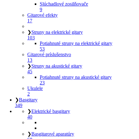
Slúchadlové zosilňovače
9
Gitarové efekty
17
❯
Struny na elektrické gitary
103
Potiahnuté struny na elektrické gitary
53
Gitarové príslušenstvo
13
❯
Struny na akustické gitary
45
Potiahnuté struny na akustické gitary
23
Ukulele
2
❯
Basgitary
349
❯
Elektrické basgitary
40
❯
Basgitarové aparatúry