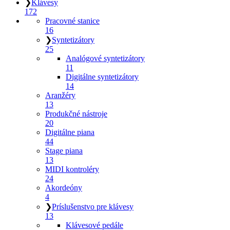
❯
Klávesy
172
Pracovné stanice
16
❯
Syntetizátory
25
Analógové syntetizátory
11
Digitálne syntetizátory
14
Aranžéry
13
Produkčné nástroje
20
Digitálne piana
44
Stage piana
13
MIDI kontroléry
24
Akordeóny
4
❯
Príslušenstvo pre klávesy
13
Klávesové pedále