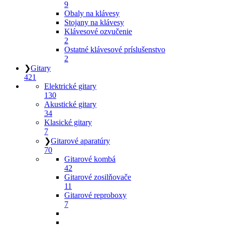
9
Obaly na klávesy
Stojany na klávesy
Klávesové ozvučenie
2
Ostatné klávesové príslušenstvo
2
❯
Gitary
421
Elektrické gitary
130
Akustické gitary
34
Klasické gitary
7
❯
Gitarové aparatúry
70
Gitarové kombá
42
Gitarové zosilňovače
11
Gitarové reproboxy
7