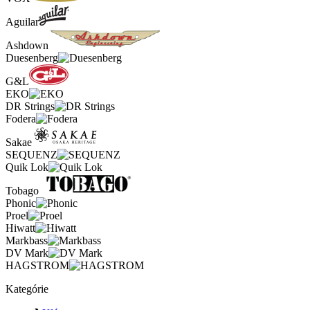
Aguilar
Ashdown
Duesenberg
G&L
EKO
DR Strings
Fodera
Sakae
SEQUENZ
Quik Lok
Tobago
Phonic
Proel
Hiwatt
Markbass
DV Mark
HAGSTROM
Kategórie