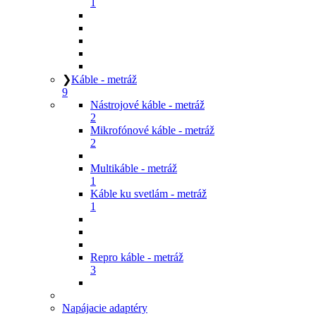
1
❯
Káble - metráž
9
Nástrojové káble - metráž
2
Mikrofónové káble - metráž
2
Multikáble - metráž
1
Káble ku svetlám - metráž
1
Repro káble - metráž
3
Napájacie adaptéry