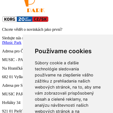
Chcete vědět o novinkách jako první?
Sledujte nás na facebooku
f
Music Park
Používame cookies
Adresa pro ČR
MUSIC - PARK.CZ s.r.o.
Súbory cookie a ďalšie
Na Hraničkách 791/34a
technológie sledovania
používame na zlepšenie vášho
682 01 Vyškov
zážitku z prehliadania našich
Adresa pre SR
webových stránok, na to, aby sme
vám zobrazovali prispôsobený
MUSIC PARK, s.r.o.
obsah a cielené reklamy, na
Hoštáky 34
analýzu návštevnosti našich
webových stránok a na
921 01 Piešťany