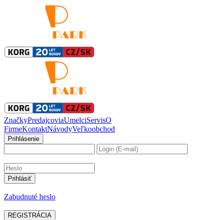
Značky
Predajcovia
Umelci
Servis
O
Firme
Kontakt
Návody
Veľkoobchod
Prihlásenie
Zabudnuté heslo
REGISTRÁCIA