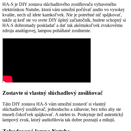
HA-S je DIY zostava slúchadlového zosilňovača vybaveného
elektrónkou Nutube, ktorá vám umožní počúvať audio vo vysokej
kvalite, nech už idete kamkoľvek. Nie je potrebné nič spájkovať,
takže aj keď ste vo svete DIY úplný začiatočník, budete schopný si
HA-S dohromady poskladať a dať tak akémukoľvek zvukovému
zdroju analógovej, lampou poháňané zosilnenie.
Zostavte si vlastný slúchadlový zosilňovač
Táto DIY zostava HA-S vám umožní zostaviť si vlastný
slúchadlový zosilňovač, jednoducho a zábavne, bez toho aby ste
museli čokoľvek spájkovať. A nielen to. Poskytuje tiež autentický
lampový zvuk, ktorý audiofilovia tak dobre poznajú a milujú.