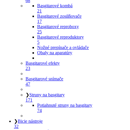
68
Basgitarové kombá
21
Basgitarové zosilňovače
17
Basgitarové reproboxy
25
Basgitarové reproduktory
5
Nožné prepínače a ovládače
Obaly na aparatúry
Basgitarové efekty
23
Basgitarové snímače
47
❯
Struny na basgitary
171
Potiahnuté struny na basgitary
74
❯
Bicie nástroje
32