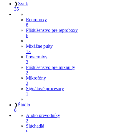
❯
Zvuk
35
Reproboxy
8
Příslušenstvo pre reproboxy
6
Mixážne pulty
13
Powermixy
3
Príslušenstvo pre mixpulty
2
Mikrofóny
2
Signálové procesory
1
❯
Štúdio
8
Audio prevodníky
2
Slúchadlá
6