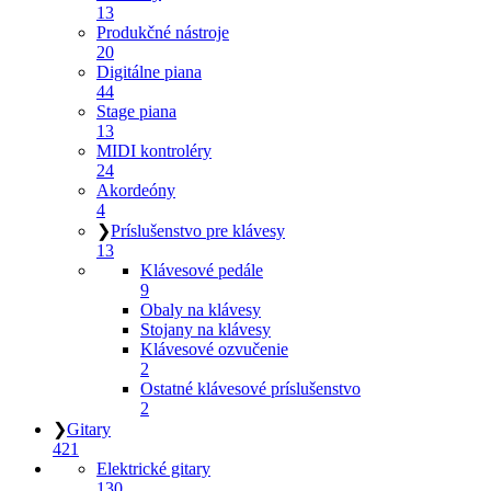
13
Produkčné nástroje
20
Digitálne piana
44
Stage piana
13
MIDI kontroléry
24
Akordeóny
4
❯
Príslušenstvo pre klávesy
13
Klávesové pedále
9
Obaly na klávesy
Stojany na klávesy
Klávesové ozvučenie
2
Ostatné klávesové príslušenstvo
2
❯
Gitary
421
Elektrické gitary
130