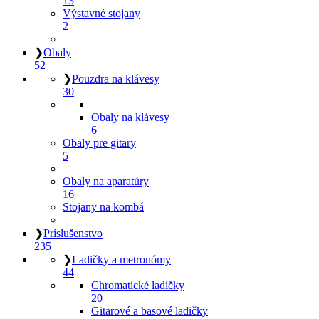
13
Výstavné stojany
2
❯
Obaly
52
❯
Pouzdra na klávesy
30
Obaly na klávesy
6
Obaly pre gitary
5
Obaly na aparatúry
16
Stojany na kombá
❯
Príslušenstvo
235
❯
Ladičky a metronómy
44
Chromatické ladičky
20
Gitarové a basové ladičky