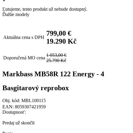
Ľutujeme, tento produkt už nebude dostupný.
Ďalšie modely
799,00 €
Aktuálna cena s DPH
19.290 Kč
1 053,00 €
Doporučená MO cena
25.790 Kč
Markbass MB58R 122 Energy - 4
Basgitarový reprobox
Obj. kód: MBL100115
EAN: 8059307421959
Dostupnosť:
Predaj už skončil