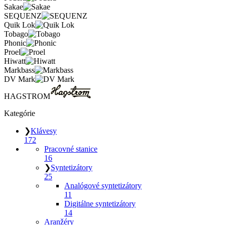
Sakae
SEQUENZ
Quik Lok
Tobago
Phonic
Proel
Hiwatt
Markbass
DV Mark
HAGSTROM
Kategórie
❯
Klávesy
172
Pracovné stanice
16
❯
Syntetizátory
25
Analógové syntetizátory
11
Digitálne syntetizátory
14
Aranžéry