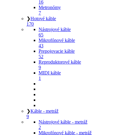
16
Metronómy
7
❯
Hotové káble
170
Nástrojové káble
65
Mikrofónové káble
43
Prepojovacie káble
52
Reproduktorové káble
9
MIDI káble
1
❯
Káble - metráž
9
Nástrojové káble - metráž
2
Mikrofónové káble - metráž