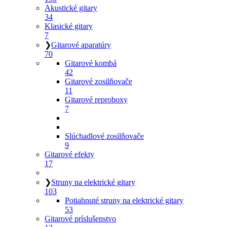
Akustické gitary
34
Klasické gitary
7
❯
Gitarové aparatúry
70
Gitarové kombá
42
Gitarové zosilňovače
11
Gitarové reproboxy
7
Slúchadlové zosilňovače
9
Gitarové efekty
17
❯
Struny na elektrické gitary
103
Potiahnuté struny na elektrické gitary
53
Gitarové príslušenstvo