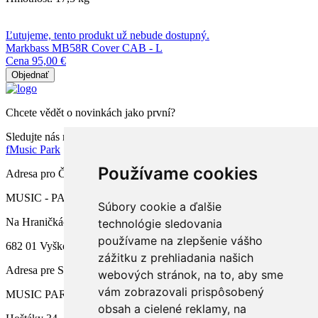
Ľutujeme, tento produkt už nebude dostupný.
Markbass MB58R Cover CAB - L
Cena
95,00 €
Objednať
Chcete vědět o novinkách jako první?
Sledujte nás na facebooku
f
Music Park
Používame cookies
Adresa pro ČR
MUSIC - PARK.CZ s.r.o.
Súbory cookie a ďalšie
Na Hraničkách 791/34a
technológie sledovania
používame na zlepšenie vášho
682 01 Vyškov
zážitku z prehliadania našich
Adresa pre SR
webových stránok, na to, aby sme
vám zobrazovali prispôsobený
MUSIC PARK, s.r.o.
obsah a cielené reklamy, na