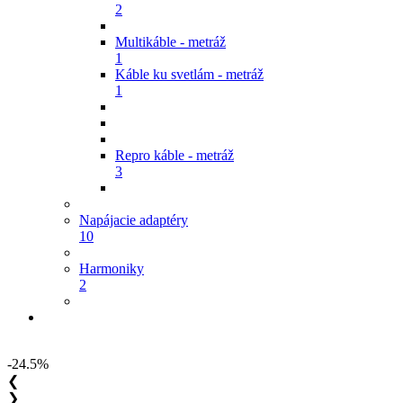
2
Multikáble - metráž
1
Káble ku svetlám - metráž
1
Repro káble - metráž
3
Napájacie adaptéry
10
Harmoniky
2
-24.5%
❮
❯