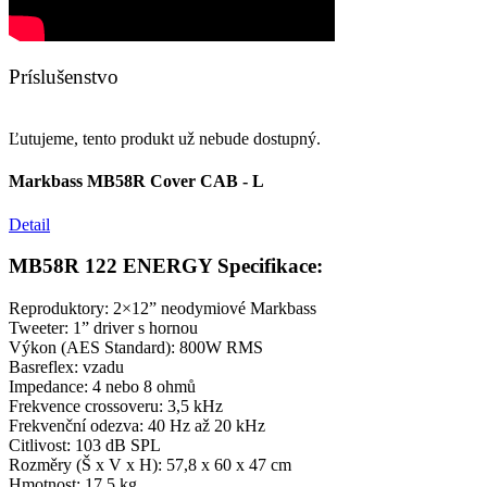
Príslušenstvo
Ľutujeme, tento produkt už nebude dostupný.
Markbass MB58R Cover CAB - L
Detail
MB58R 122 ENERGY Specifikace:
Reproduktory: 2×12” neodymiové Markbass
Tweeter: 1” driver s hornou
Výkon (AES Standard): 800W RMS
Basreflex: vzadu
Impedance: 4 nebo 8 ohmů
Frekvence crossoveru: 3,5 kHz
Frekvenční odezva: 40 Hz až 20 kHz
Citlivost: 103 dB SPL
Rozměry (Š x V x H): 57,8 x 60 x 47 cm
Hmotnost: 17,5 kg