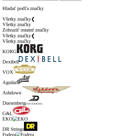
Hladať podľa značky
Všetky značky
❮
Všetky značky
Zobraziť ostatné značky
Všetky značky
❮
Všetky značky
KORG
Dexibell
VOX
Aguilar
Ashdown
Duesenberg
G&L
EKO
DR Strings
Fodera