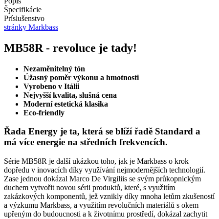
Popis
Špecifikácie
Príslušenstvo
stránky Markbass
MB58R - revoluce je tady!
Nezaměnitelný tón
Úžasný poměr výkonu a hmotnosti
Vyrobeno v Itálii
Nejvyšší kvalita, slušná cena
Moderní estetická klasika
Eco-friendly
Řada Energy je ta, která se blíží řadě Standard a
má více energie na středních frekvencích.
Série MB58R je další ukázkou toho, jak je Markbass o krok
dopředu v inovacích díky využívání nejmodernějších technologií.
Zase jednou dokázal Marco De Virgiliis se svým průkopnickým
duchem vytvořit novou sérii produktů, které, s využitím
zakázkových komponentů, jež vznikly díky mnoha letům zkušeností
a výzkumu Markbass, a využitím revolučních materiálů s okem
upřeným do budoucnosti a k životnímu prostředí, dokázal zachytit