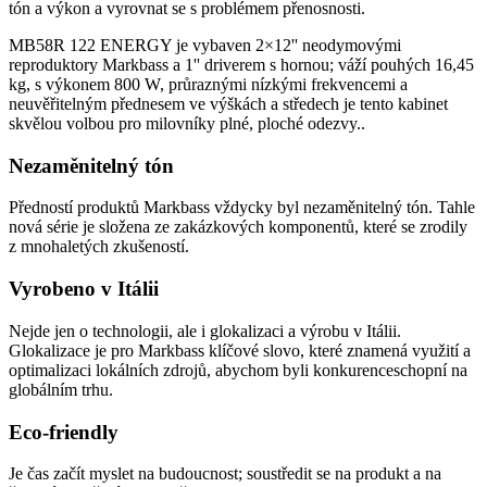
tón a výkon a vyrovnat se s problémem přenosnosti.
MB58R 122 ENERGY je vybaven 2×12'' neodymovými
reproduktory Markbass a 1'' driverem s hornou; váží pouhých 16,45
kg, s výkonem 800 W, průraznými nízkými frekvencemi a
neuvěřitelným přednesem ve výškách a středech je tento kabinet
skvělou volbou pro milovníky plné, ploché odezvy..
Nezaměnitelný tón
Předností produktů Markbass vždycky byl nezaměnitelný tón. Tahle
nová série je složena ze zakázkových komponentů, které se zrodily
z mnohaletých zkušeností.
Vyrobeno v Itálii
Nejde jen o technologii, ale i glokalizaci a výrobu v Itálii.
Glokalizace je pro Markbass klíčové slovo, které znamená využití a
optimalizaci lokálních zdrojů, abychom byli konkurenceschopní na
globálním trhu.
Eco-friendly
Je čas začít myslet na budoucnost; soustředit se na produkt a na