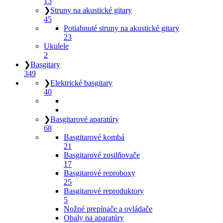
13
❯
Struny na akustické gitary
45
Potiahnuté struny na akustické gitary
23
Ukulele
2
❯
Basgitary
349
❯
Elektrické basgitary
40
❯
Basgitarové aparatúry
68
Basgitarové kombá
21
Basgitarové zosilňovače
17
Basgitarové reproboxy
25
Basgitarové reproduktory
5
Nožné prepínače a ovládače
Obaly na aparatúry