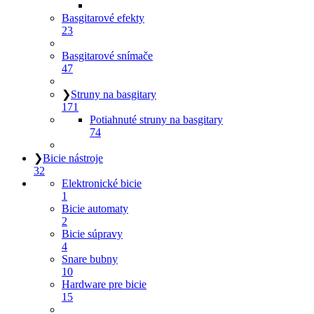
Basgitarové efekty
23
Basgitarové snímače
47
❯
Struny na basgitary
171
Potiahnuté struny na basgitary
74
❯
Bicie nástroje
32
Elektronické bicie
1
Bicie automaty
2
Bicie súpravy
4
Snare bubny
10
Hardware pre bicie
15