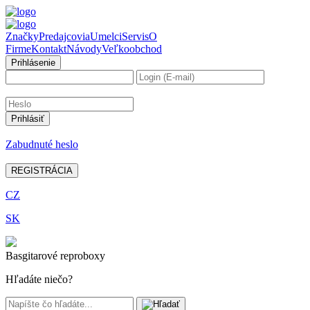
Značky
Predajcovia
Umelci
Servis
O
Firme
Kontakt
Návody
Veľkoobchod
Prihlásenie
Zabudnuté heslo
REGISTRÁCIA
CZ
SK
Basgitarové reproboxy
Hľadáte niečo?