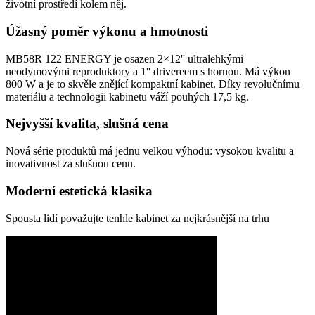
životní prostředí kolem něj.
Úžasný poměr výkonu a hmotnosti
MB58R 122 ENERGY je osazen 2×12'' ultralehkými
neodymovými reproduktory a 1'' drivereem s hornou. Má výkon
800 W a je to skvěle znějící kompaktní kabinet. Díky revolučnímu
materiálu a technologii kabinetu váží pouhých 17,5 kg.
Nejvyšší kvalita, slušná cena
Nová série produktů má jednu velkou výhodu: vysokou kvalitu a
inovativnost za slušnou cenu.
Moderní estetická klasika
Spousta lidí považujte tenhle kabinet za nejkrásnější na trhu