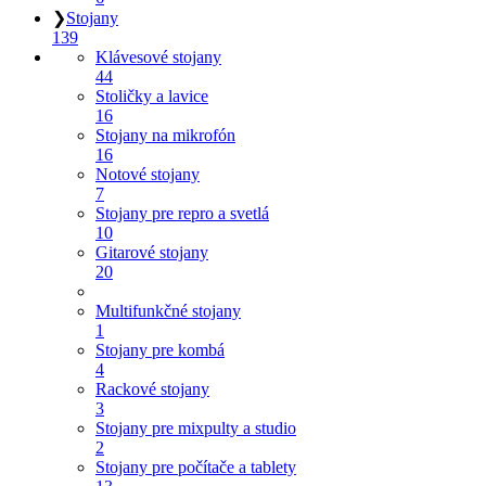
❯
Stojany
139
Klávesové stojany
44
Stoličky a lavice
16
Stojany na mikrofón
16
Notové stojany
7
Stojany pre repro a svetlá
10
Gitarové stojany
20
Multifunkčné stojany
1
Stojany pre kombá
4
Rackové stojany
3
Stojany pre mixpulty a studio
2
Stojany pre počítače a tablety