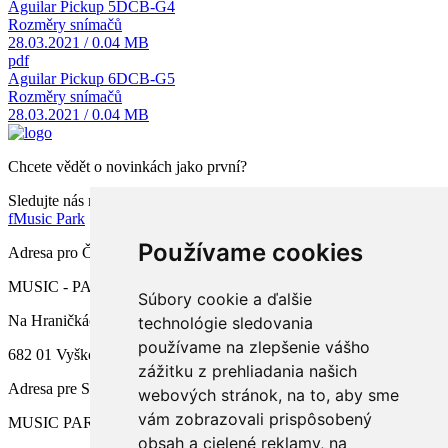
Aguilar Pickup 5DCB-G4
Rozměry snímačů
28.03.2021 / 0.04 MB
pdf
Aguilar Pickup 6DCB-G5
Rozměry snímačů
28.03.2021 / 0.04 MB
Chcete vědět o novinkách jako první?
Sledujte nás na facebooku
f
Music Park
Používame cookies
Adresa pro ČR
MUSIC - PARK.CZ s.r.o.
Súbory cookie a ďalšie
Na Hraničkách 791/34a
technológie sledovania
používame na zlepšenie vášho
682 01 Vyškov
zážitku z prehliadania našich
Adresa pre SR
webových stránok, na to, aby sme
vám zobrazovali prispôsobený
MUSIC PARK, s.r.o.
obsah a cielené reklamy, na