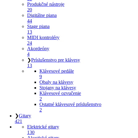
Produkčné nástroje
20
Digitálne piana
44
Stage piana
13
MIDI kontroléry
24
Akordeóny
4
❯
Príslušenstvo pre klávesy
13
Klávesové pedále
9
Obaly na klávesy
Stojany na klávesy
Klávesové ozvučenie
2
Ostatné klávesové príslušenstvo
2
❯
Gitary
421
Elektrické gitary
130
Akustické gitary