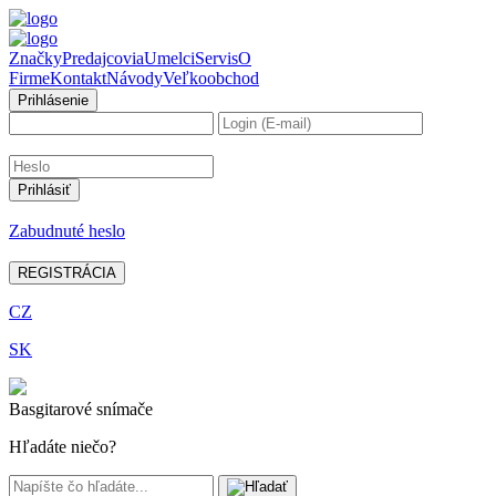
Značky
Predajcovia
Umelci
Servis
O
Firme
Kontakt
Návody
Veľkoobchod
Prihlásenie
Zabudnuté heslo
REGISTRÁCIA
CZ
SK
Basgitarové snímače
Hľadáte niečo?