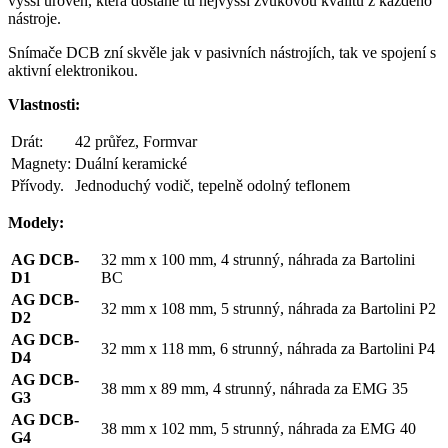
vyšší úroveň, která dostane tu nejvyšší zvukovou kvalitu z každého
nástroje.
Snímače DCB zní skvěle jak v pasivních nástrojích, tak ve spojení s
aktivní elektronikou.
Vlastnosti:
Drát:
42 průřez, Formvar
Magnety:
Duální keramické
Přívody.
Jednoduchý vodič, tepelně odolný teflonem
Modely:
AG DCB-
32 mm x 100 mm, 4 strunný, náhrada za Bartolini
D1
BC
AG DCB-
32 mm x 108 mm, 5 strunný, náhrada za Bartolini P2
D2
AG DCB-
32 mm x 118 mm, 6 strunný, náhrada za Bartolini P4
D4
AG DCB-
38 mm x 89 mm, 4 strunný, náhrada za EMG 35
G3
AG DCB-
38 mm x 102 mm, 5 strunný, náhrada za EMG 40
G4