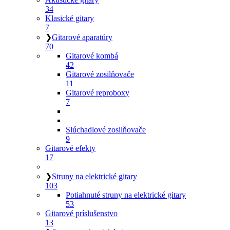
34
Klasické gitary
7
❯
Gitarové aparatúry
70
Gitarové kombá
42
Gitarové zosilňovače
11
Gitarové reproboxy
7
Slúchadlové zosilňovače
9
Gitarové efekty
17
❯
Struny na elektrické gitary
103
Potiahnuté struny na elektrické gitary
53
Gitarové príslušenstvo
13