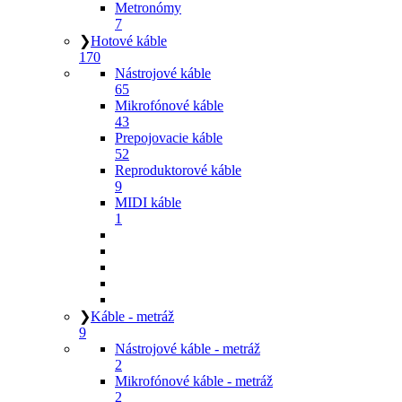
Metronómy
7
❯
Hotové káble
170
Nástrojové káble
65
Mikrofónové káble
43
Prepojovacie káble
52
Reproduktorové káble
9
MIDI káble
1
❯
Káble - metráž
9
Nástrojové káble - metráž
2
Mikrofónové káble - metráž
2