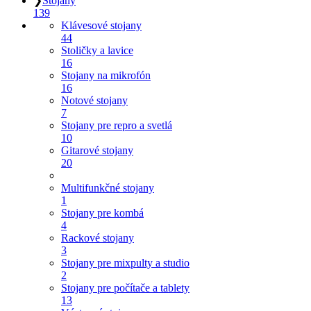
❯
Stojany
139
Klávesové stojany
44
Stoličky a lavice
16
Stojany na mikrofón
16
Notové stojany
7
Stojany pre repro a svetlá
10
Gitarové stojany
20
Multifunkčné stojany
1
Stojany pre kombá
4
Rackové stojany
3
Stojany pre mixpulty a studio
2
Stojany pre počítače a tablety
13