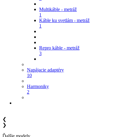
Multikáble - metráž
1
Káble ku svetlám - metráž
1
Repro káble - metráž
3
Napájacie adaptéry
10
Harmoniky
2
❮
❯
Ďalšie modely