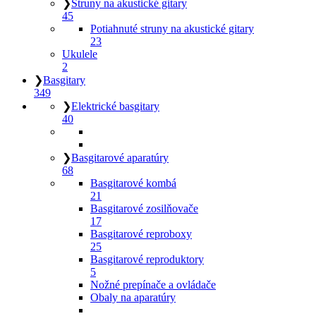
❯
Struny na akustické gitary
45
Potiahnuté struny na akustické gitary
23
Ukulele
2
❯
Basgitary
349
❯
Elektrické basgitary
40
❯
Basgitarové aparatúry
68
Basgitarové kombá
21
Basgitarové zosilňovače
17
Basgitarové reproboxy
25
Basgitarové reproduktory
5
Nožné prepínače a ovládače
Obaly na aparatúry