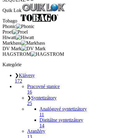
Quik Lok
Tobago
Phonic
Proel
Hiwatt
Markbass
DV Mark
HAGSTROM
Kategórie
❯
Klávesy
172
Pracovné stanice
16
❯
Syntetizátory
25
Analógové syntetizátory
11
Digitálne syntetizátory
14
Aranžéry
13