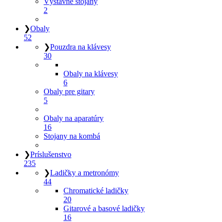
Výstavné stojany
2
❯
Obaly
52
❯
Pouzdra na klávesy
30
Obaly na klávesy
6
Obaly pre gitary
5
Obaly na aparatúry
16
Stojany na kombá
❯
Príslušenstvo
235
❯
Ladičky a metronómy
44
Chromatické ladičky
20
Gitarové a basové ladičky
16