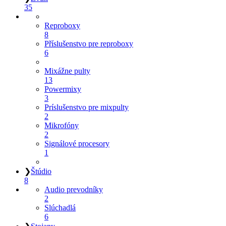
35
Reproboxy
8
Příslušenstvo pre reproboxy
6
Mixážne pulty
13
Powermixy
3
Príslušenstvo pre mixpulty
2
Mikrofóny
2
Signálové procesory
1
❯
Štúdio
8
Audio prevodníky
2
Slúchadlá
6