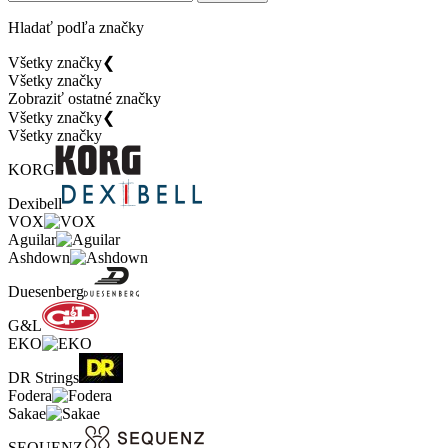
Hladať podľa značky
Všetky značky
❮
Všetky značky
Zobraziť ostatné značky
Všetky značky
❮
Všetky značky
KORG
Dexibell
VOX
Aguilar
Ashdown
Duesenberg
G&L
EKO
DR Strings
Fodera
Sakae
SEQUENZ