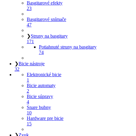
Basgitarové efekty
23
Basgitarové snímače
47
❯
Struny na basgitary
171
Potiahnuté struny na basgitary
74
❯
Bicie nástroje
32
Elektronické bicie
1
Bicie automaty
2
Bicie súpravy
4
Snare bubny
10
Hardware pre bicie
15
❯
Zvuk