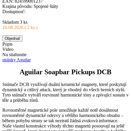
EAN: 824599001237
Krajina pôvodu: Spojené štáty
Dostupnosť:
Skladom 3 ks
10.08.2026 ( 2 ks )
Objednať
Popis
Video
Na stiahnutie
stránky Aguilar
Aguilar Soapbar Pickups DCB
Snímače DCB využívají duální keramické magnety, které poskytují
dynamický a citlivý attack, který je vhodný do všech herních stylů.
Tyto snímače vytváří rozvinuté harmonické tóny a zpívající sustain v
těle a průběhu tónů.
Rovnoměrné magnetické pole umožňuje každé notě dosáhnout
rovnoměrné dynamické odezvy a většího harmonického obsahu –
během pohybu struny se tak neztratí žádná zvuková informace.
Naše vlastní konstrukce výhody těchto magnetů posouvají na ještě