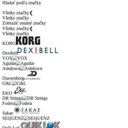
Hladať podľa značky
Všetky značky
❮
Všetky značky
Zobraziť ostatné značky
Všetky značky
❮
Všetky značky
KORG
Dexibell
VOX
Aguilar
Ashdown
Duesenberg
G&L
EKO
DR Strings
Fodera
Sakae
SEQUENZ
Quik Lok