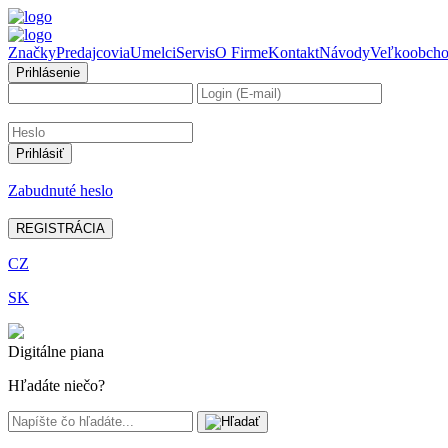
Značky
Predajcovia
Umelci
Servis
O Firme
Kontakt
Návody
Veľkoobch
Prihlásenie
Zabudnuté heslo
REGISTRÁCIA
CZ
SK
Digitálne piana
Hľadáte niečo?