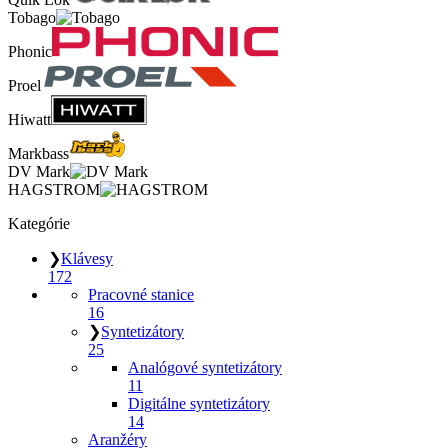
Tobago
Phonic
Proel
Hiwatt
Markbass
DV Mark
HAGSTROM
Kategórie
❯
Klávesy
172
Pracovné stanice
16
❯
Syntetizátory
25
Analógové syntetizátory
11
Digitálne syntetizátory
14
Aranžéry