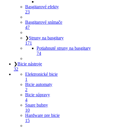
Basgitarové efekty
23
Basgitarové snímače
47
❯
Struny na basgitary
171
Potiahnuté struny na basgitary
74
❯
Bicie nástroje
32
Elektronické bicie
1
Bicie automaty
2
Bicie súpravy
4
Snare bubny
10
Hardware pre bicie
15