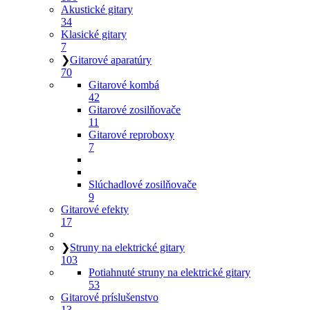
Akustické gitary
34
Klasické gitary
7
❯
Gitarové aparatúry
70
Gitarové kombá
42
Gitarové zosilňovače
11
Gitarové reproboxy
7
Slúchadlové zosilňovače
9
Gitarové efekty
17
❯
Struny na elektrické gitary
103
Potiahnuté struny na elektrické gitary
53
Gitarové príslušenstvo
13