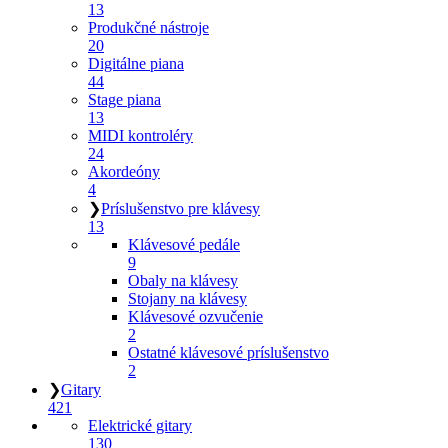
13
Produkčné nástroje
20
Digitálne piana
44
Stage piana
13
MIDI kontroléry
24
Akordeóny
4
❯
Príslušenstvo pre klávesy
13
Klávesové pedále
9
Obaly na klávesy
Stojany na klávesy
Klávesové ozvučenie
2
Ostatné klávesové príslušenstvo
2
❯
Gitary
421
Elektrické gitary
130