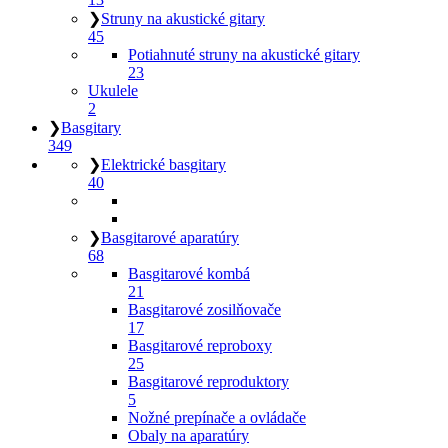
❯
Struny na akustické gitary
45
Potiahnuté struny na akustické gitary
23
Ukulele
2
❯
Basgitary
349
❯
Elektrické basgitary
40
❯
Basgitarové aparatúry
68
Basgitarové kombá
21
Basgitarové zosilňovače
17
Basgitarové reproboxy
25
Basgitarové reproduktory
5
Nožné prepínače a ovládače
Obaly na aparatúry