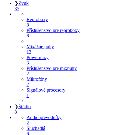
❯
Zvuk
35
Reproboxy
8
Příslušenstvo pre reproboxy
6
Mixážne pulty
13
Powermixy
3
Príslušenstvo pre mixpulty
2
Mikrofóny
2
Signálové procesory
1
❯
Štúdio
8
Audio prevodníky
2
Slúchadlá
6