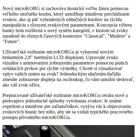
Nový microKORG si zachováva ikonickú voľbu žánru pomocou
veľkého otočného knobu, ktorý umožňuje intuitívne prechádzanie
zvukov, ako aj päť vyhradených editačných knobov na rýchlu
manipuláciu s rôznymi zvukovými parametrami. Koncepcia výberu
banky bola rozšírená o nový systém kategórií, v ktorom sú zvuky
zaradené do rôznych časových kontextov "Classical", "Modern" a
"Future".
Užívateľské rozhranie microKORGu je vybavené novým
brilantným 2,8" farebným LCD displejom. Upravujte zvuky
vizuálne s animovaným zobrazením parametrov pomocou piatich
ovládacích prvkov pre rýchle výsledky. Chcete si vizualizovať
vplyv vašich zmien na zvuk? Jednoduchým stlačením tlačidla
zmeníte zobrazenie displeja na osciloskop, čo vám umožní sledovať,
ako váš zvuk ožíva.
Prepracované užívateľské rozhranie microKORGu otvára nové a
prekvapivo jednoduché spôsoby vytvárania zvukov. Je známe
expertom a intuitívne pre začiatočníkov, vyzýva vás k objavovaniu
zvukových hraníc bez toho, aby ste sa vzdali typického pracovného
postupu pôvodného microKORGu.