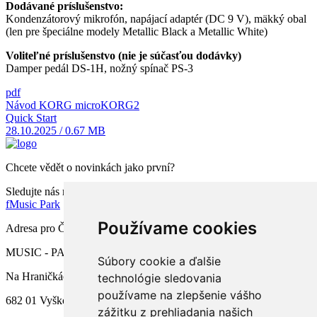
Dodávané príslušenstvo:
Kondenzátorový mikrofón, napájací adaptér (DC 9 V), mäkký obal
(len pre špeciálne modely Metallic Black a Metallic White)
Voliteľné príslušenstvo (nie je súčasťou dodávky)
Damper pedál DS-1H, nožný spínač PS-3
pdf
Návod KORG microKORG2
Quick Start
28.10.2025 / 0.67 MB
Chcete vědět o novinkách jako první?
Sledujte nás na facebooku
f
Music Park
Používame cookies
Adresa pro ČR
MUSIC - PARK.CZ s.r.o.
Súbory cookie a ďalšie
Na Hraničkách 791/34a
technológie sledovania
používame na zlepšenie vášho
682 01 Vyškov
zážitku z prehliadania našich