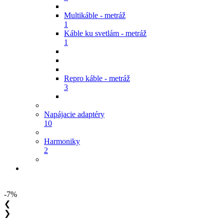
Multikáble - metráž
1
Káble ku svetlám - metráž
1
Repro káble - metráž
3
Napájacie adaptéry
10
Harmoniky
2
-7%
❮
❯