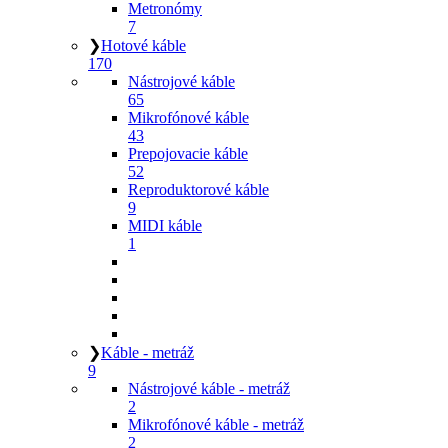
Metronómy
7
❯
Hotové káble
170
Nástrojové káble
65
Mikrofónové káble
43
Prepojovacie káble
52
Reproduktorové káble
9
MIDI káble
1
❯
Káble - metráž
9
Nástrojové káble - metráž
2
Mikrofónové káble - metráž
2