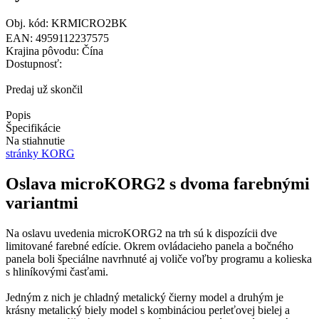
Obj. kód: KRMICRO2BK
EAN: 4959112237575
Krajina pôvodu: Čína
Dostupnosť:
Predaj už skončil
Popis
Špecifikácie
Na stiahnutie
stránky KORG
Oslava microKORG2 s dvoma farebnými
variantmi
Na oslavu uvedenia microKORG2 na trh sú k dispozícii dve
limitované farebné edície. Okrem ovládacieho panela a bočného
panela boli špeciálne navrhnuté aj voliče voľby programu a kolieska
s hliníkovými časťami.
Jedným z nich je chladný metalický čierny model a druhým je
krásny metalický biely model s kombináciou perleťovej bielej a