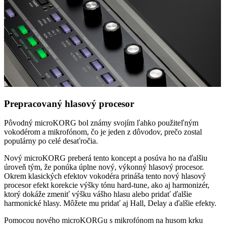
Prepracovaný hlasový procesor
Pôvodný microKORG bol známy svojím ľahko použiteľným
vokodérom a mikrofónom, čo je jeden z dôvodov, prečo zostal
populárny po celé desaťročia.
Nový microKORG preberá tento koncept a posúva ho na ďalšiu
úroveň tým, že ponúka úplne nový, výkonný hlasový procesor.
Okrem klasických efektov vokodéra prináša tento nový hlasový
procesor efekt korekcie výšky tónu hard-tune, ako aj harmonizér,
ktorý dokáže zmeniť výšku vášho hlasu alebo pridať ďalšie
harmonické hlasy. Môžete mu pridať aj Hall, Delay a ďalšie efekty.
Pomocou nového microKORGu s mikrofónom na husom krku