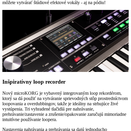
môžete vytvárať štúdiové efektové vokály - aj na pódiu!
Inšpiratívny loop recorder
Nový microKORG je vybavený integrovaným loop rekordérom,
ktorý sa dá použiť na vytváranie sprievodných stôp prostredníctvom
loopovania a overdubbingov, takže je ideálny na strhujúce živé
vystúpenia. Tri vyhradené tlačidlá pre nahrávanie,
prehrávanie/zastavenie a zrušenie/opakovanie zaručujú mimoriadne
intuitívne používanie loopera.
Nastavenia nahrávania a prehrávania sa dajú jednoducho