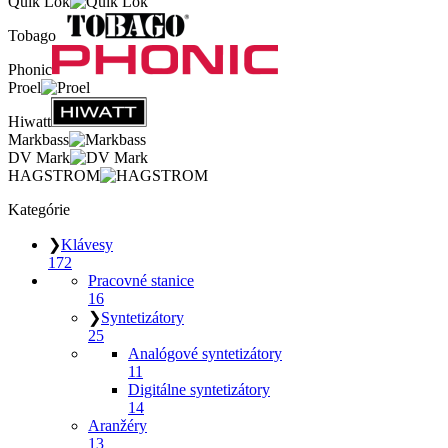
Quik Lok
Tobago
Phonic
Proel
Hiwatt
Markbass
DV Mark
HAGSTROM
Kategórie
❯
Klávesy
172
Pracovné stanice
16
❯
Syntetizátory
25
Analógové syntetizátory
11
Digitálne syntetizátory
14
Aranžéry
13