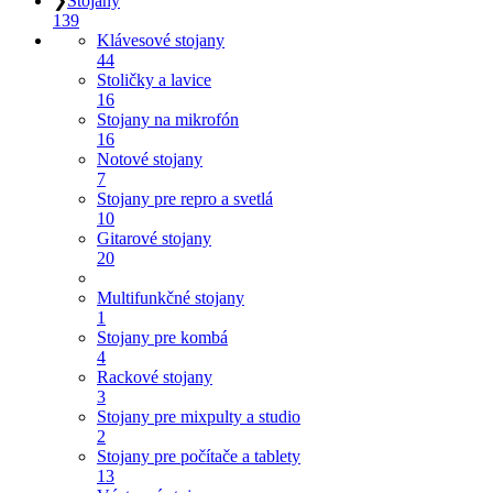
❯
Stojany
139
Klávesové stojany
44
Stoličky a lavice
16
Stojany na mikrofón
16
Notové stojany
7
Stojany pre repro a svetlá
10
Gitarové stojany
20
Multifunkčné stojany
1
Stojany pre kombá
4
Rackové stojany
3
Stojany pre mixpulty a studio
2
Stojany pre počítače a tablety
13