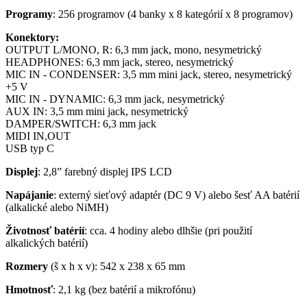
Programy
: 256 programov (4 banky x 8 kategórií x 8 programov)
Konektory:
OUTPUT L/MONO, R: 6,3 mm jack, mono, nesymetrický
HEADPHONES: 6,3 mm jack, stereo, nesymetrický
MIC IN - CONDENSER: 3,5 mm mini jack, stereo, nesymetrický
+5 V
MIC IN - DYNAMIC: 6,3 mm jack, nesymetrický
AUX IN: 3,5 mm mini jack, nesymetrický
DAMPER/SWITCH: 6,3 mm jack
MIDI IN,OUT
USB typ C
Displej
: 2,8” farebný displej IPS LCD
Napájanie
: externý sieťový adaptér (DC 9 V) alebo šesť AA batérií
(alkalické alebo NiMH)
Životnosť
batérií
: cca. 4 hodiny alebo dlhšie (pri použití
alkalických batérií)
Rozmery
(š x h x v): 542 x 238 x 65 mm
Hmotnosť
: 2,1 kg (bez batérií a mikrofónu)