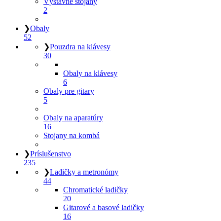
Výstavné stojany
2
❯
Obaly
52
❯
Pouzdra na klávesy
30
Obaly na klávesy
6
Obaly pre gitary
5
Obaly na aparatúry
16
Stojany na kombá
❯
Príslušenstvo
235
❯
Ladičky a metronómy
44
Chromatické ladičky
20
Gitarové a basové ladičky
16