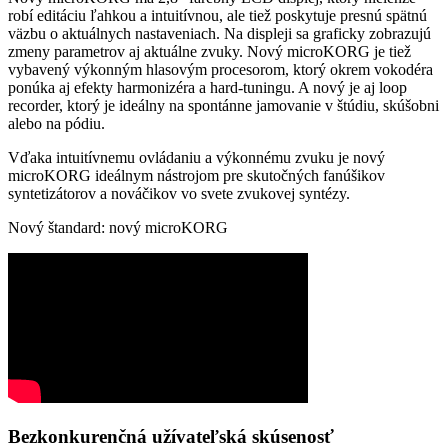
robí editáciu ľahkou a intuitívnou, ale tiež poskytuje presnú spätnú
väzbu o aktuálnych nastaveniach. Na displeji sa graficky zobrazujú
zmeny parametrov aj aktuálne zvuky. Nový microKORG je tiež
vybavený výkonným hlasovým procesorom, ktorý okrem vokodéra
ponúka aj efekty harmonizéra a hard-tuningu. A nový je aj loop
recorder, ktorý je ideálny na spontánne jamovanie v štúdiu, skúšobni
alebo na pódiu.
Vďaka intuitívnemu ovládaniu a výkonnému zvuku je nový
microKORG ideálnym nástrojom pre skutočných fanúšikov
syntetizátorov a nováčikov vo svete zvukovej syntézy.
Nový štandard: nový microKORG
Bezkonkurenčná užívateľská skúsenosť