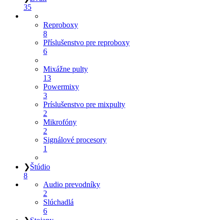
35
Reproboxy
8
Příslušenstvo pre reproboxy
6
Mixážne pulty
13
Powermixy
3
Príslušenstvo pre mixpulty
2
Mikrofóny
2
Signálové procesory
1
❯
Štúdio
8
Audio prevodníky
2
Slúchadlá
6