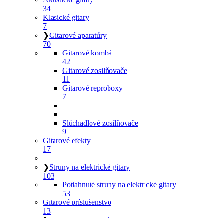
34
Klasické gitary
7
❯
Gitarové aparatúry
70
Gitarové kombá
42
Gitarové zosilňovače
11
Gitarové reproboxy
7
Slúchadlové zosilňovače
9
Gitarové efekty
17
❯
Struny na elektrické gitary
103
Potiahnuté struny na elektrické gitary
53
Gitarové príslušenstvo
13