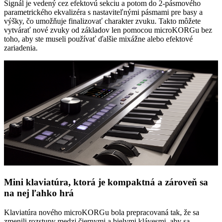
Signál je vedený cez efektovú sekciu a potom do 2-pásmového
parametrického ekvalizéra s nastaviteľnými pásmami pre basy a
výšky, čo umožňuje finalizovať charakter zvuku. Takto môžete
vytvárať nové zvuky od základov len pomocou microKORGu bez
toho, aby ste museli používať ďalšie mixážne alebo efektové
zariadenia.
Mini klaviatúra, ktorá je kompaktná a zároveň sa
na nej ľahko hrá
Klaviatúra nového microKORGu bola prepracovaná tak, že sa
zmenili rozstupy medzi čiernymi a bielymi klávesmi, aby sa