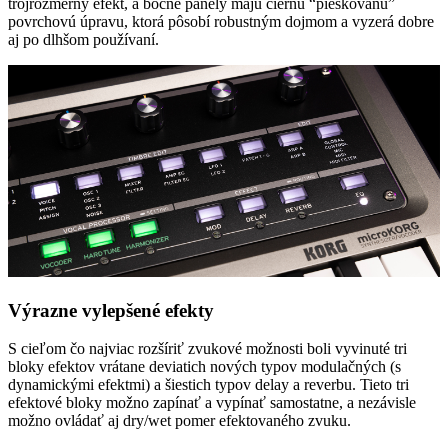
trojrozmerný efekt, a bočné panely majú čiernu “pieskovanú”
povrchovú úpravu, ktorá pôsobí robustným dojmom a vyzerá dobre
aj po dlhšom používaní.
Výrazne vylepšené efekty
S cieľom čo najviac rozšíriť zvukové možnosti boli vyvinuté tri
bloky efektov vrátane deviatich nových typov modulačných (s
dynamickými efektmi) a šiestich typov delay a reverbu. Tieto tri
efektové bloky možno zapínať a vypínať samostatne, a nezávisle
možno ovládať aj dry/wet pomer efektovaného zvuku.