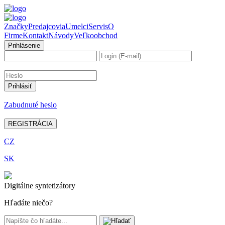
Značky
Predajcovia
Umelci
Servis
O
Firme
Kontakt
Návody
Veľkoobchod
Prihlásenie
Zabudnuté heslo
REGISTRÁCIA
CZ
SK
Digitálne syntetizátory
Hľadáte niečo?