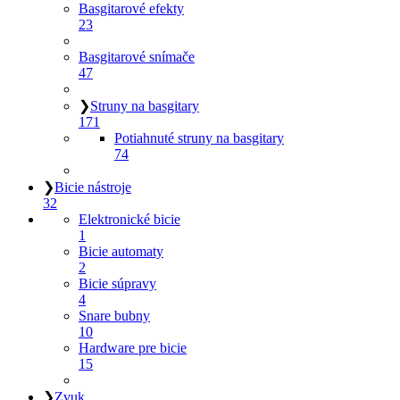
Basgitarové efekty
23
Basgitarové snímače
47
❯
Struny na basgitary
171
Potiahnuté struny na basgitary
74
❯
Bicie nástroje
32
Elektronické bicie
1
Bicie automaty
2
Bicie súpravy
4
Snare bubny
10
Hardware pre bicie
15
❯
Zvuk