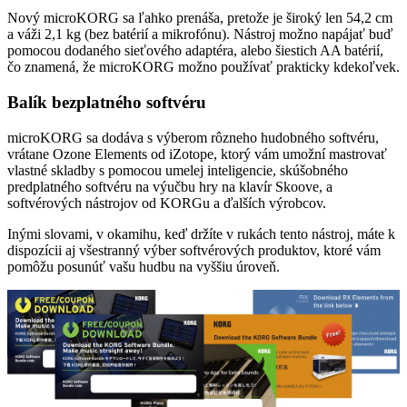
Nový microKORG sa ľahko prenáša, pretože je široký len 54,2 cm
a váži 2,1 kg (bez batérií a mikrofónu). Nástroj možno napájať buď
pomocou dodaného sieťového adaptéra, alebo šiestich AA batérií,
čo znamená, že microKORG možno používať prakticky kdekoľvek.
Balík bezplatného softvéru
microKORG sa dodáva s výberom rôzneho hudobného softvéru,
vrátane Ozone Elements od iZotope, ktorý vám umožní mastrovať
vlastné skladby s pomocou umelej inteligencie, skúšobného
predplatného softvéru na výučbu hry na klavír Skoove, a
softvérových nástrojov od KORGu a ďalších výrobcov.
Inými slovami, v okamihu, keď držíte v rukách tento nástroj, máte k
dispozícii aj všestranný výber softvérových produktov, ktoré vám
pomôžu posunúť vašu hudbu na vyššiu úroveň.