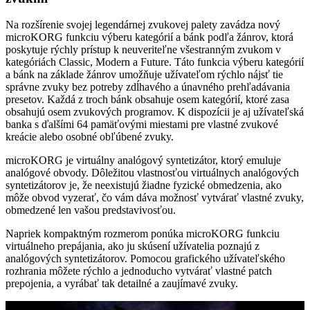
Na rozšírenie svojej legendárnej zvukovej palety zavádza nový
microKORG funkciu výberu kategórií a bánk podľa žánrov, ktorá
poskytuje rýchly prístup k neuveriteľne všestranným zvukom v
kategóriách Classic, Modern a Future. Táto funkcia výberu kategórií
a bánk na základe žánrov umožňuje užívateľom rýchlo nájsť tie
správne zvuky bez potreby zdĺhavého a únavného prehľadávania
presetov. Každá z troch bánk obsahuje osem kategórií, ktoré zasa
obsahujú osem zvukových programov. K dispozícii je aj užívateľská
banka s ďalšími 64 pamäťovými miestami pre vlastné zvukové
kreácie alebo osobné obľúbené zvuky.
microKORG je virtuálny analógový syntetizátor, ktorý emuluje
analógové obvody. Dôležitou vlastnosťou virtuálnych analógových
syntetizátorov je, že neexistujú žiadne fyzické obmedzenia, ako
môže obvod vyzerať, čo vám dáva možnosť vytvárať vlastné zvuky,
obmedzené len vašou predstavivosťou.
Napriek kompaktným rozmerom ponúka microKORG funkciu
virtuálneho prepájania, ako ju skúsení užívatelia poznajú z
analógových syntetizátorov. Pomocou grafického užívateľského
rozhrania môžete rýchlo a jednoducho vytvárať vlastné patch
prepojenia, a vyrábať tak detailné a zaujímavé zvuky.