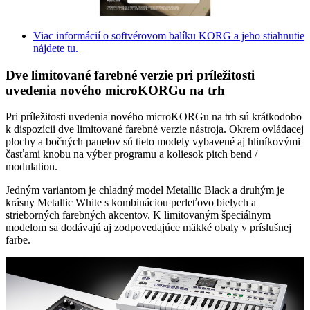
Viac informácií o softvérovom balíku KORG a jeho stiahnutie
nájdete tu.
Dve limitované farebné verzie pri príležitosti
uvedenia nového microKORGu na trh
Pri príležitosti uvedenia nového microKORGu na trh sú krátkodobo
k dispozícii dve limitované farebné verzie nástroja. Okrem ovládacej
plochy a bočných panelov sú tieto modely vybavené aj hliníkovými
časťami knobu na výber programu a koliesok pitch bend /
modulation.
Jedným variantom je chladný model Metallic Black a druhým je
krásny Metallic White s kombináciou perleťovo bielych a
strieborných farebných akcentov. K limitovaným špeciálnym
modelom sa dodávajú aj zodpovedajúce mäkké obaly v príslušnej
farbe.