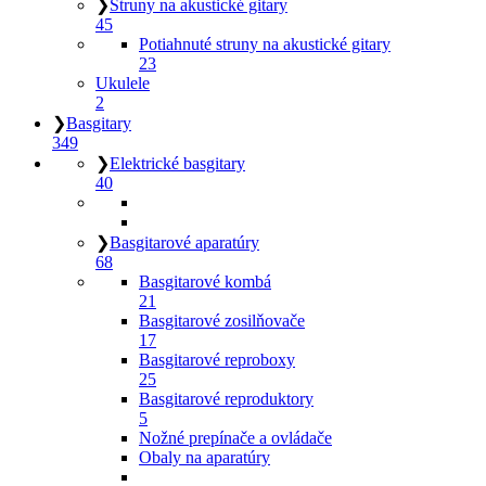
❯
Struny na akustické gitary
45
Potiahnuté struny na akustické gitary
23
Ukulele
2
❯
Basgitary
349
❯
Elektrické basgitary
40
❯
Basgitarové aparatúry
68
Basgitarové kombá
21
Basgitarové zosilňovače
17
Basgitarové reproboxy
25
Basgitarové reproduktory
5
Nožné prepínače a ovládače
Obaly na aparatúry