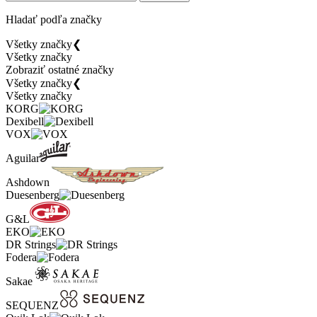
Hladať podľa značky
Všetky značky
❮
Všetky značky
Zobraziť ostatné značky
Všetky značky
❮
Všetky značky
KORG
Dexibell
VOX
Aguilar
Ashdown
Duesenberg
G&L
EKO
DR Strings
Fodera
Sakae
SEQUENZ