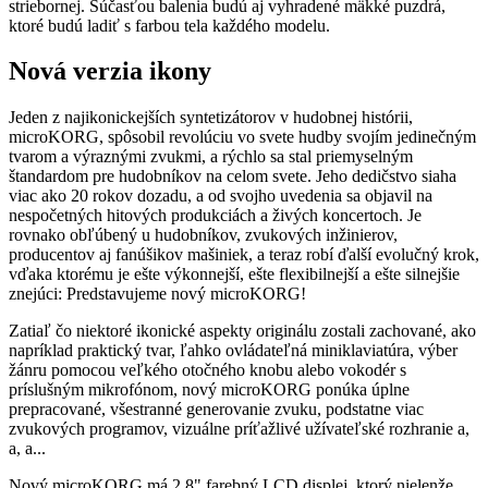
striebornej. Súčasťou balenia budú aj vyhradené mäkké puzdrá,
ktoré budú ladiť s farbou tela každého modelu.
Nová verzia ikony
Jeden z najikonickejších syntetizátorov v hudobnej histórii,
microKORG, spôsobil revolúciu vo svete hudby svojím jedinečným
tvarom a výraznými zvukmi, a rýchlo sa stal priemyselným
štandardom pre hudobníkov na celom svete. Jeho dedičstvo siaha
viac ako 20 rokov dozadu, a od svojho uvedenia sa objavil na
nespočetných hitových produkciách a živých koncertoch. Je
rovnako obľúbený u hudobníkov, zvukových inžinierov,
producentov aj fanúšikov mašiniek, a teraz robí ďalší evolučný krok,
vďaka ktorému je ešte výkonnejší, ešte flexibilnejší a ešte silnejšie
znejúci: Predstavujeme nový microKORG!
Zatiaľ čo niektoré ikonické aspekty originálu zostali zachované, ako
napríklad praktický tvar, ľahko ovládateľná miniklaviatúra, výber
žánru pomocou veľkého otočného knobu alebo vokodér s
príslušným mikrofónom, nový microKORG ponúka úplne
prepracované, všestranné generovanie zvuku, podstatne viac
zvukových programov, vizuálne príťažlivé užívateľské rozhranie a,
a, a...
Nový microKORG má 2,8" farebný LCD displej, ktorý nielenže