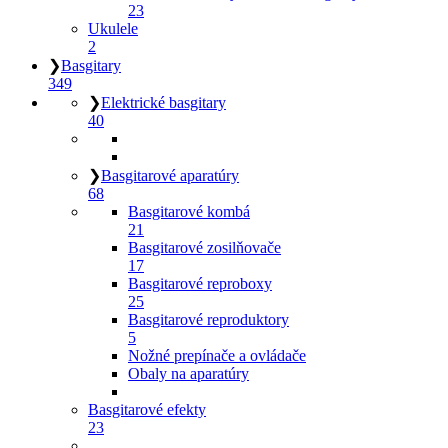
23
Ukulele
2
❯
Basgitary
349
❯
Elektrické basgitary
40
❯
Basgitarové aparatúry
68
Basgitarové kombá
21
Basgitarové zosilňovače
17
Basgitarové reproboxy
25
Basgitarové reproduktory
5
Nožné prepínače a ovládače
Obaly na aparatúry
Basgitarové efekty
23