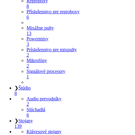
Reproboxy
8
Příslušenstvo pre reproboxy
6
Mixážne pulty
13
Powermixy
3
Príslušenstvo pre mixpulty
2
Mikrofóny
2
Signálové procesory
1
❯
Štúdio
8
Audio prevodníky
2
Slúchadlá
6
❯
Stojany
139
Klávesové stojany