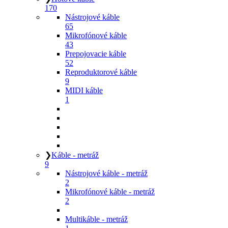
170
Nástrojové káble
65
Mikrofónové káble
43
Prepojovacie káble
52
Reproduktorové káble
9
MIDI káble
1
❯
Káble - metráž
9
Nástrojové káble - metráž
2
Mikrofónové káble - metráž
2
Multikáble - metráž