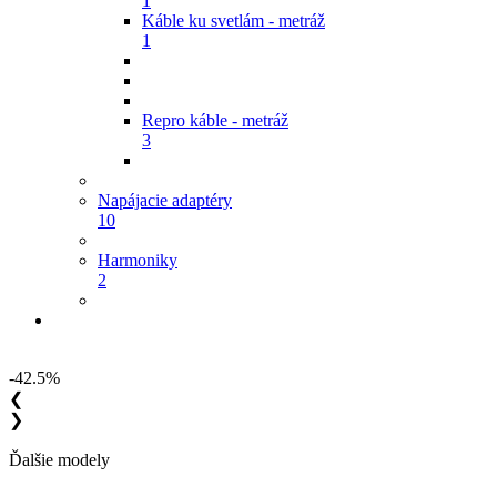
1
Káble ku svetlám - metráž
1
Repro káble - metráž
3
Napájacie adaptéry
10
Harmoniky
2
-42.5%
❮
❯
Ďalšie modely