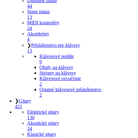
Digitálne piana
44
Stage piana
13
MIDI kontroléry
24
Akordeóny
4
❯
Príslušenstvo pre klávesy
13
Klávesové pedále
9
Obaly na klávesy
Stojany na klávesy
Klávesové ozvučenie
2
Ostatné klávesové príslušenstvo
2
❯
Gitary
421
Elektrické gitary
130
Akustické gitary
34
Klasické gitary