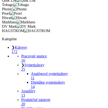
Quik Lok
Tobago
Phonic
Proel
Hiwatt
Markbass
DV Mark
HAGSTROM
Kategórie
❯
Klávesy
172
Pracovné stanice
16
❯
Syntetizátory
25
Analógové syntetizátory
11
Digitálne syntetizátory
14
Aranžéry
13
Produkčné nástroje
20