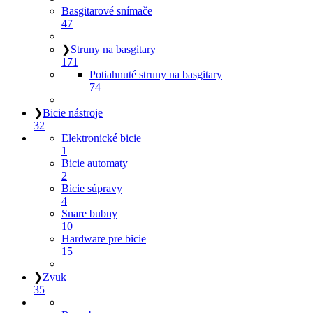
Basgitarové snímače
47
❯
Struny na basgitary
171
Potiahnuté struny na basgitary
74
❯
Bicie nástroje
32
Elektronické bicie
1
Bicie automaty
2
Bicie súpravy
4
Snare bubny
10
Hardware pre bicie
15
❯
Zvuk
35