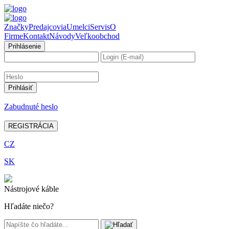
Značky
Predajcovia
Umelci
Servis
O
Firme
Kontakt
Návody
Veľkoobchod
Prihlásenie
Zabudnuté heslo
REGISTRÁCIA
CZ
SK
Nástrojové káble
Hľadáte niečo?