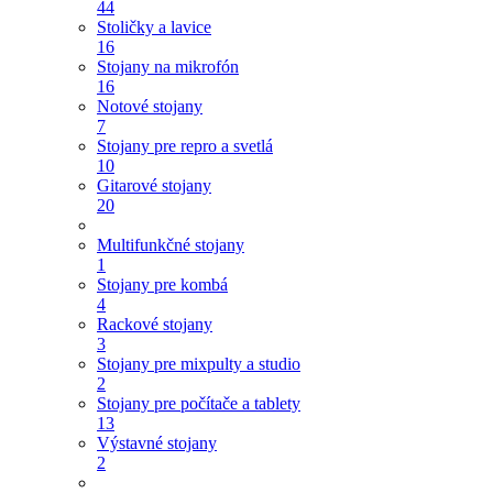
44
Stoličky a lavice
16
Stojany na mikrofón
16
Notové stojany
7
Stojany pre repro a svetlá
10
Gitarové stojany
20
Multifunkčné stojany
1
Stojany pre kombá
4
Rackové stojany
3
Stojany pre mixpulty a studio
2
Stojany pre počítače a tablety
13
Výstavné stojany
2