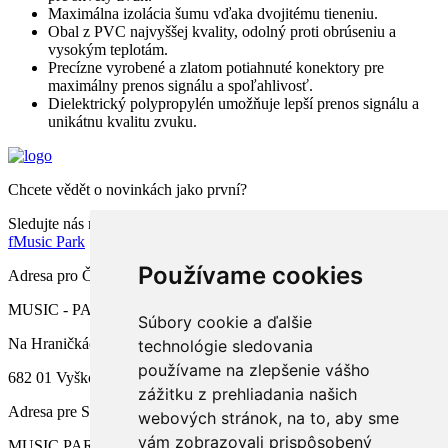
Maximálna izolácia šumu vďaka dvojitému tieneniu.
Obal z PVC najvyššej kvality, odolný proti obrúseniu a
vysokým teplotám.
Precízne vyrobené a zlatom potiahnuté konektory pre
maximálny prenos signálu a spoľahlivosť.
Dielektrický polypropylén umožňuje lepší prenos signálu a
unikátnu kvalitu zvuku.
Chcete vědět o novinkách jako první?
Sledujte nás na facebooku
f
Music Park
Používame cookies
Adresa pro ČR
MUSIC - PARK.CZ s.r.o.
Súbory cookie a ďalšie
Na Hraničkách 791/34a
technológie sledovania
používame na zlepšenie vášho
682 01 Vyškov
zážitku z prehliadania našich
Adresa pre SR
webových stránok, na to, aby sme
vám zobrazovali prispôsobený
MUSIC PARK, s.r.o.