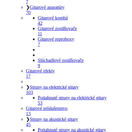
7
❯
Gitarové aparatúry
70
Gitarové kombá
42
Gitarové zosilňovače
11
Gitarové reproboxy
7
Slúchadlové zosilňovače
9
Gitarové efekty
17
❯
Struny na elektrické gitary
103
Potiahnuté struny na elektrické gitary
53
Gitarové príslušenstvo
13
❯
Struny na akustické gitary
45
Potiahnuté struny na akustické gitary