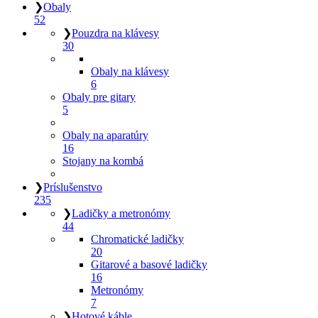
❯
Obaly
52
❯
Pouzdra na klávesy
30
Obaly na klávesy
6
Obaly pre gitary
5
Obaly na aparatúry
16
Stojany na kombá
❯
Príslušenstvo
235
❯
Ladičky a metronómy
44
Chromatické ladičky
20
Gitarové a basové ladičky
16
Metronómy
7
❯
Hotové káble