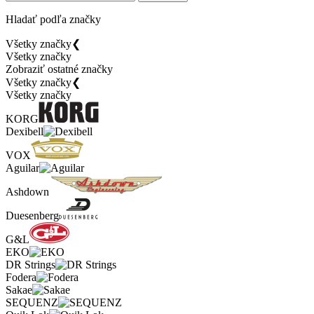
Hladať podľa značky
Všetky značky
❮
Všetky značky
Zobraziť ostatné značky
Všetky značky
❮
Všetky značky
KORG
Dexibell
VOX
Aguilar
Ashdown
Duesenberg
G&L
EKO
DR Strings
Fodera
Sakae
SEQUENZ