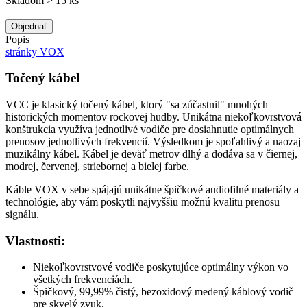
Skladom > 15 ks
Objednať
Popis
stránky VOX
Točený kábel
VCC je klasický točený kábel, ktorý "sa zúčastnil" mnohých
historických momentov rockovej hudby. Unikátna niekoľkovrstvová
konštrukcia využíva jednotlivé vodiče pre dosiahnutie optimálnych
prenosov jednotlivých frekvencií. Výsledkom je spoľahlivý a naozaj
muzikálny kábel. Kábel je deväť metrov dlhý a dodáva sa v čiernej,
modrej, červenej, striebornej a bielej farbe.
Káble VOX v sebe spájajú unikátne špičkové audiofilné materiály a
technológie, aby vám poskytli najvyššiu možnú kvalitu prenosu
signálu.
Vlastnosti:
Niekoľkovrstvové vodiče poskytujúce optimálny výkon vo
všetkých frekvenciách.
Špičkový, 99,99% čistý, bezoxidový medený káblový vodič
pre skvelý zvuk.