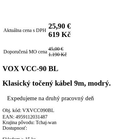
25,90 €
Aktuálna cena s DPH
619 Kč
45,00 €
Doporučená MO cena
1.190 Kč
VOX VCC-90 BL
Klasický točený kábel 9m, modrý.
Expedujeme na druhý pracovný deň
Obj. kód: VXVCC090BL
EAN: 4959112031487
Krajina pôvodu: Tchaj-wan
Dostupnosť: