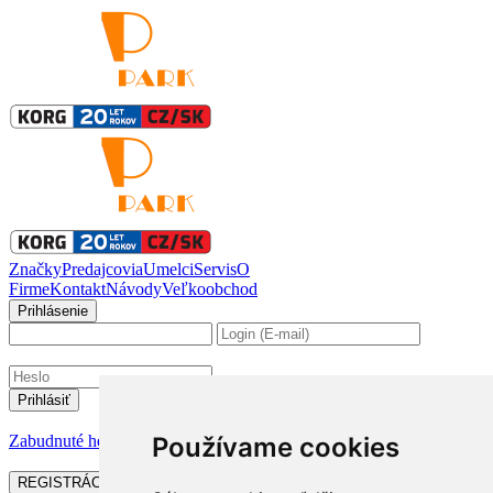
Značky
Predajcovia
Umelci
Servis
O
Firme
Kontakt
Návody
Veľkoobchod
Prihlásenie
Zabudnuté heslo
Používame cookies
REGISTRÁCIA