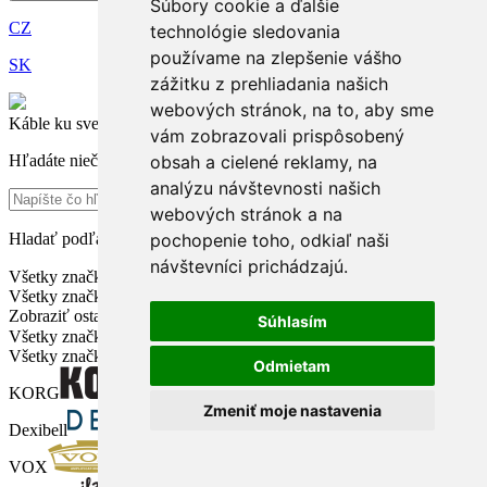
Súbory cookie a ďalšie
CZ
technológie sledovania
používame na zlepšenie vášho
SK
zážitku z prehliadania našich
webových stránok, na to, aby sme
Káble ku svetlám - metráž
vám zobrazovali prispôsobený
Hľadáte niečo?
obsah a cielené reklamy, na
analýzu návštevnosti našich
webových stránok a na
Hladať podľa značky
pochopenie toho, odkiaľ naši
návštevníci prichádzajú.
Všetky značky
❮
Všetky značky
Zobraziť ostatné značky
Súhlasím
Všetky značky
❮
Všetky značky
Odmietam
KORG
Zmeniť moje nastavenia
Dexibell
VOX